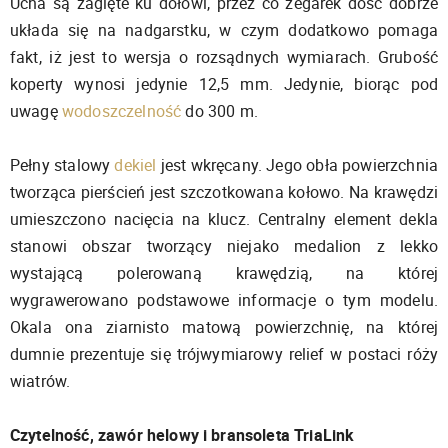
Ucha są zagięte ku dołowi, przez co zegarek dość dobrze
układa się na nadgarstku, w czym dodatkowo pomaga
fakt, iż jest to wersja o rozsądnych wymiarach. Grubość
koperty wynosi jedynie 12,5 mm. Jedynie, biorąc pod
uwagę
wodoszczelność
do 300 m.
Pełny stalowy
dekiel
jest wkręcany. Jego obła powierzchnia
tworząca pierścień jest szczotkowana kołowo. Na krawędzi
umieszczono nacięcia na klucz. Centralny element dekla
stanowi obszar tworzący niejako medalion z lekko
wystającą polerowaną krawędzią, na której
wygrawerowano podstawowe informacje o tym modelu.
Okala ona ziarnisto matową powierzchnię, na której
dumnie prezentuje się trójwymiarowy relief w postaci róży
wiatrów.
Czytelność, zawór helowy i bransoleta TriaLink