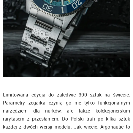
Limitowana edycja do zaledwie 300 sztuk na świecie.
Parametry zegarka czynią go nie tylko funkcjonalnym
narzędziem dla nurków, ale także kolekcjonerskim
rarytasem z przesłaniem. Do Polski trafi po kilka sztuk
każdej z dwóch wersji modelu. Jak wiecie, Argonautic to