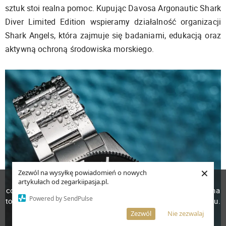
sztuk stoi realna pomoc. Kupując Davosa Argonautic Shark
Diver Limited Edition wspieramy działalność organizacji
Shark Angels, która zajmuje się badaniami, edukacją oraz
aktywną ochroną środowiska morskiego.
×
Zezwól na wysyłkę powiadomień o nowych
W celu poprawienia jakości usług korzystamy z plików
artykułach od zegarkiipasja.pl.
cookies. Pozostanie na stronie oznacza, iż wyrażasz zgodę na
Powered by SendPulse
to, że pliki cookies będą przechowywane w Twoim urządzeniu.
Więcej informacji
AKCEPTUJĘ
Zezwól
Nie zezwalaj