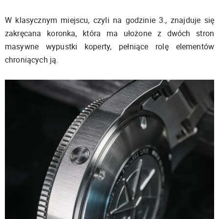
W klasycznym miejscu, czyli na godzinie 3., znajduje się
zakręcana koronka, która ma ułożone z dwóch stron
masywne wypustki koperty, pełniące rolę elementów
chroniących ją.