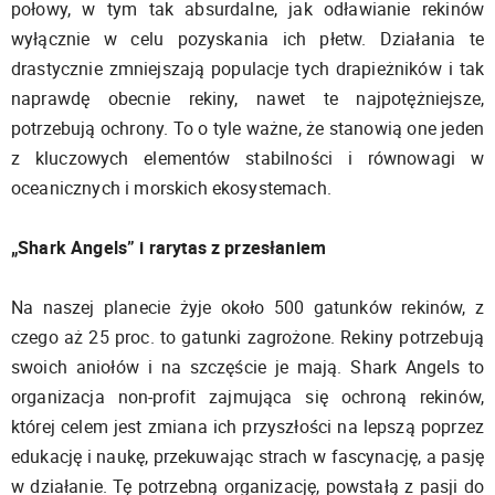
połowy, w tym tak absurdalne, jak odławianie rekinów
wyłącznie w celu pozyskania ich płetw. Działania te
drastycznie zmniejszają populacje tych drapieżników i tak
naprawdę obecnie rekiny, nawet te najpotężniejsze,
potrzebują ochrony. To o tyle ważne, że stanowią one jeden
z kluczowych elementów stabilności i równowagi w
oceanicznych i morskich ekosystemach.
„Shark Angels” i rarytas z przesłaniem
Na naszej planecie żyje około 500 gatunków rekinów, z
czego aż 25 proc. to gatunki zagrożone. Rekiny potrzebują
swoich aniołów i na szczęście je mają. Shark Angels to
organizacja non-profit zajmująca się ochroną rekinów,
której celem jest zmiana ich przyszłości na lepszą poprzez
edukację i naukę, przekuwając strach w fascynację, a pasję
w działanie. Tę potrzebną organizację, powstałą z pasji do