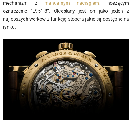
mechanizm z
manualnym naciągiem
, noszącym
oznaczenie “L951.8”. Określany jest on jako jeden z
najlepszych werków z funkcją stopera jakie są dostępne na
rynku.