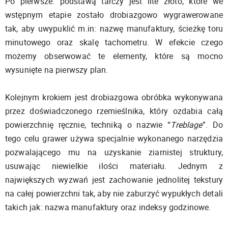
Po pierwsze: podstawą tarczy jest lite złoto, które we
wstępnym etapie zostało drobiazgowo wygrawerowane
tak, aby uwypuklić m.in: nazwę manufaktury, ścieżkę toru
minutowego oraz skalę tachometru. W efekcie czego
możemy obserwować te elementy, które są mocno
wysunięte na pierwszy plan.
Kolejnym krokiem jest drobiazgowa obróbka wykonywana
przez doświadczonego rzemieślnika, który ozdabia całą
powierzchnię ręcznie, techniką o nazwie “
Treblage
”. Do
tego celu grawer używa specjalnie wykonanego narzędzia
pozwalającego mu na uzyskanie ziarnistej struktury,
usuwając niewielkie ilości materiału. Jednym z
największych wyzwań jest zachowanie jednolitej tekstury
na całej powierzchni tak, aby nie zaburzyć wypukłych detali
takich jak: nazwa manufaktury oraz indeksy godzinowe.