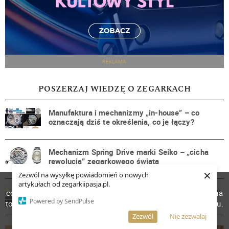
REKLAMA
POSZERZAJ WIEDZĘ O ZEGARKACH
Manufaktura i mechanizmy „in-house” – co
oznaczają dziś te określenia, co je łączy?
Mechanizm Spring Drive marki Seiko – „cicha
rewolucja” zegarkowego świata
×
Zezwól na wysyłkę powiadomień o nowych
W celu poprawienia jakości usług korzystamy z plików
artykułach od zegarkiipasja.pl.
Radziecki przemysł zegarkowy – rys historyczny
cookies. Pozostanie na stronie oznacza, iż wyrażasz zgodę na
Powered by SendPulse
to, że pliki cookies będą przechowywane w Twoim urządzeniu.
Więcej informacji
AKCEPTUJĘ
Zezwól
Nie zezwalaj