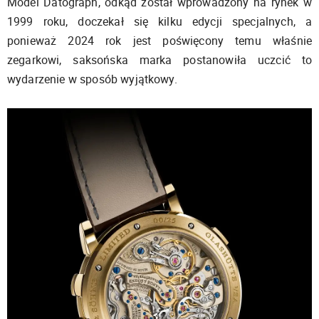
Model Datograph, odkąd został wprowadzony na rynek w
1999 roku, doczekał się kilku edycji specjalnych, a
ponieważ 2024 rok jest poświęcony temu właśnie
zegarkowi, saksońska marka postanowiła uczcić to
wydarzenie w sposób wyjątkowy.