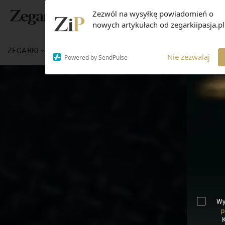
Zezwól na wysyłkę powiadomień o
nowych artykułach od zegarkiipasja.pl
ZEGARKI
WIADOMOŚCI
WIEDZA
MARKI
Nie zezwalaj
Powered by SendPulse
Wy
p