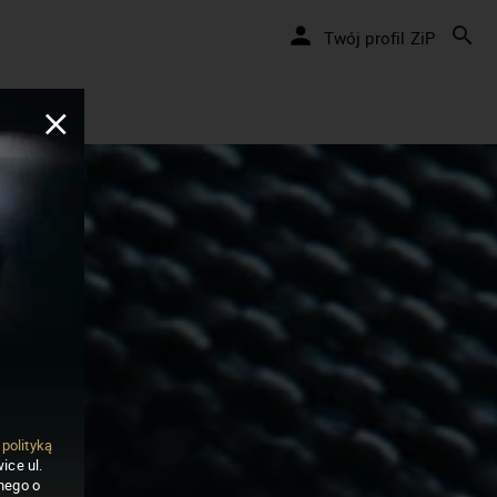
Twój profil ZiP
ą
polityką
ice ul.
nego o