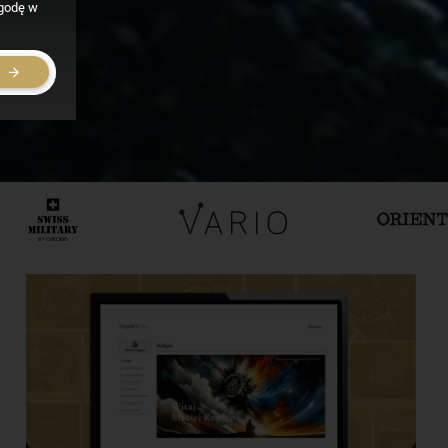
zgodę w
E