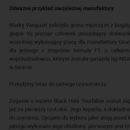
Odważne przykład niezależnej manufaktury
Markę Vanguart założyło grono mężczyzn z bogat
grupie tej pracuje człowiek posiadający doświ
wcześniej wykonujący pracę dla manufaktury Girar
dla jednego z zespołów formuły F1, a całki
współudziałowcu, którym została gwiazda ligi NB
w świecie.
Przejdźmy teraz do samego czasomierza.
Zegarek o nazwie Black Hole Tourbillon został z
już na pierwszy rzut oka. Jego koperta, a dokładni
do czynienia. Opcjami do wyboru jakie stoją przed
jakiego wykonano jego obudowę: pierwszym jest tyta