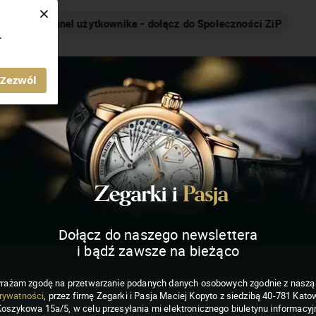
×
Nakręcamy pozytywnie... cały czas!
.
MAGAZYN ZEGARKI I PASJA
Zezwól
Dołącz do naszego newslettera
i bądź zawsze na bieżąco
rażam zgodę na przetwarzanie podanych danych osobowych zgodnie z nasz
rywatności
, przez firmę Zegarki i Pasja Maciej Kopyto z siedzibą 40-781 Katow
Koszykowa 15a/5, w celu przesyłania mi elektronicznego biuletynu informacyj