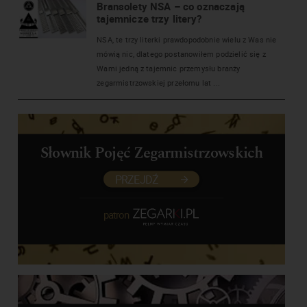
Bransolety NSA – co oznaczają
tajemnicze trzy litery?
NSA, te trzy literki prawdopodobnie wielu z Was nie
mówią nic, dlatego postanowiłem podzielić się z
Wami jedną z tajemnic przemysłu branży
zegarmistrzowskiej przełomu lat ...
Słownik Pojęć Zegarmistrzowskich
PRZEJDŹ
patron