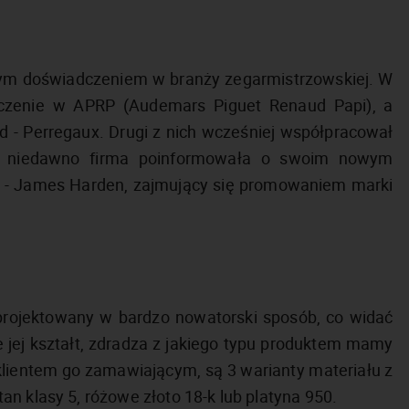
ym doświadczeniem w branży zegarmistrzowskiej. W
adczenie w APRP (Audemars Piguet Renaud Papi), a
d - Perregaux. Drugi z nich wcześniej współpracował
em niedawno firma poinformowała o swoim nowym
A - James Harden, zajmujący się promowaniem marki
aprojektowany w bardzo nowatorski sposób, co widać
e jej kształt, zdradza z jakiego typu produktem mamy
 klientem go zamawiającym, są 3 warianty materiału z
n klasy 5, różowe złoto 18-k lub platyna 950.