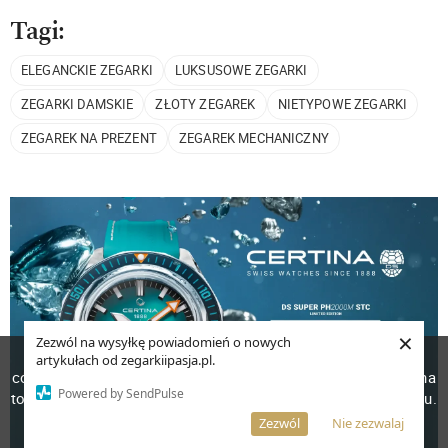
Tagi:
ELEGANCKIE ZEGARKI
LUKSUSOWE ZEGARKI
ZEGARKI DAMSKIE
ZŁOTY ZEGAREK
NIETYPOWE ZEGARKI
ZEGAREK NA PREZENT
ZEGAREK MECHANICZNY
×
Zezwól na wysyłkę powiadomień o nowych
W celu poprawienia jakości usług korzystamy z plików
artykułach od zegarkiipasja.pl.
cookies. Pozostanie na stronie oznacza, iż wyrażasz zgodę na
Powered by SendPulse
to, że pliki cookies będą przechowywane w Twoim urządzeniu.
Więcej informacji
AKCEPTUJĘ
Zezwól
Nie zezwalaj