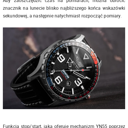
Aby zaoszczędzić czas na pomiarach, można obrócić
znacznik na lunecie blisko najbliższego końca wskazówki
sekundowej, a następnie natychmiast rozpocząć pomiary.
Funkcja stop/start, jaką oferuje mechanizm YN55 poprzez