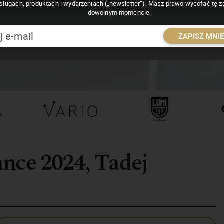
sługach, produktach i wydarzeniach („newsletter”). Masz prawo wycofać tę 
dowolnym momencie.
ZAPISZ MNI
nce 2024, Tadej
k