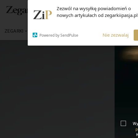
Zezwól na wysyłkę powiadomień o
nowych artykułach od zegarkiipasja.pl
ZEGARKI
WIADOMOŚCI
WIEDZA
MARKI
Nie zezwalaj
Powered by SendPulse
Wy
p