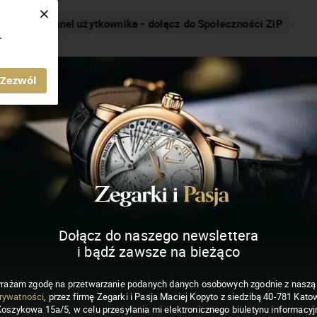
×
Nakręcamy pozytywnie... cały czas!
.
MAGAZYN ZEGARKI I PASJA
Zezwól
Dołącz do naszego newslettera
i bądź zawsze na bieżąco
rażam zgodę na przetwarzanie podanych danych osobowych zgodnie z nasz
rywatności
, przez firmę Zegarki i Pasja Maciej Kopyto z siedzibą 40-781 Katow
Koszykowa 15a/5, w celu przesyłania mi elektronicznego biuletynu informacyj