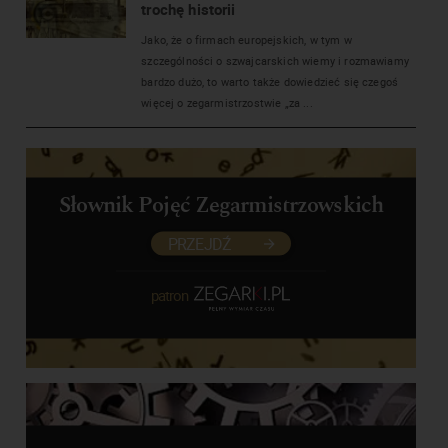
trochę historii
Jako, że o firmach europejskich, w tym w
szczególności o szwajcarskich wiemy i rozmawiamy
bardzo dużo, to warto także dowiedzieć się czegoś
więcej o zegarmistrzostwie „za ...
Słownik Pojęć Zegarmistrzowskich
PRZEJDŹ
patron