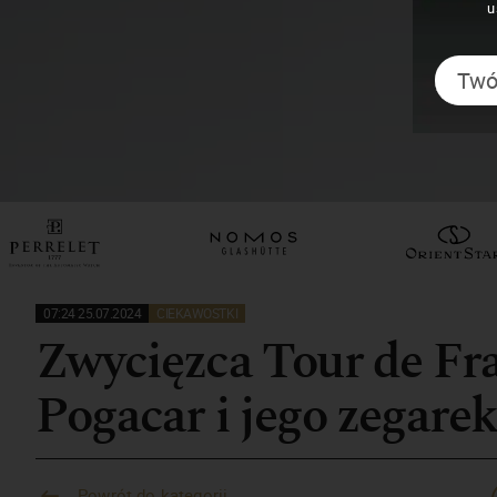
u
07:24 25.07.2024
CIEKAWOSTKI
Zwycięzca Tour de Fra
Pogacar i jego zegare
Powrót do kategorii