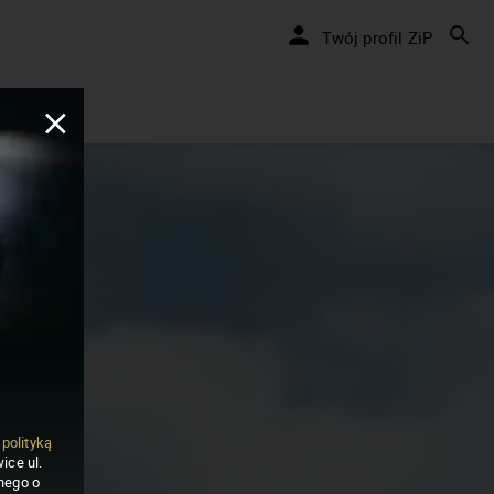
Twój profil ZiP
ą
polityką
ice ul.
nego o