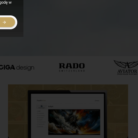
zgodę w
E