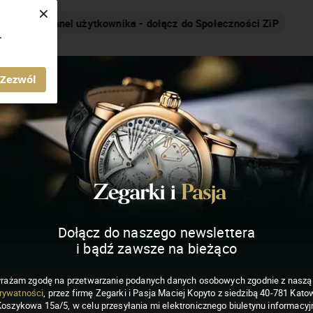
×
Nakręcamy pozytywnie... cały czas!
.
MAGAZYN ZEGARKI I PASJA
Zezwól
Dołącz do naszego newslettera
i bądź zawsze na bieżąco
rażam zgodę na przetwarzanie podanych danych osobowych zgodnie z nasz
rywatności
, przez firmę Zegarki i Pasja Maciej Kopyto z siedzibą 40-781 Katow
Koszykowa 15a/5, w celu przesyłania mi elektronicznego biuletynu informacyj