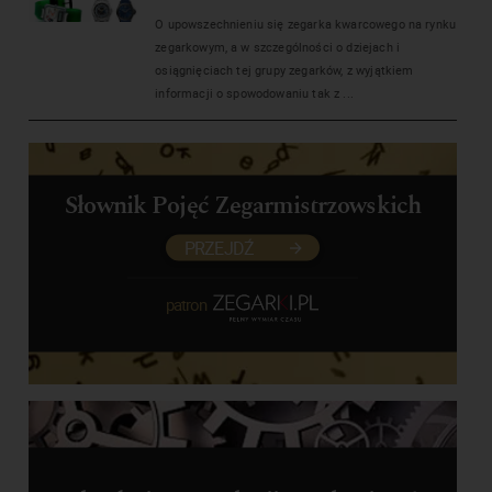
O upowszechnieniu się zegarka kwarcowego na rynku
zegarkowym, a w szczególności o dziejach i
osiągnięciach tej grupy zegarków, z wyjątkiem
informacji o spowodowaniu tak z ...
Słownik Pojęć Zegarmistrzowskich
PRZEJDŹ
patron