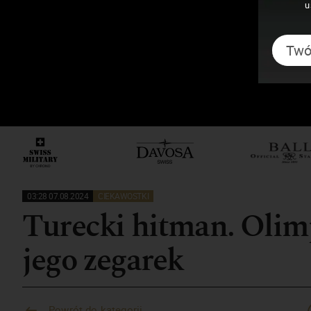
u
03:28 07.08.2024
CIEKAWOSTKI
Turecki hitman. Olimp
jego zegarek
Powrót do kategorii