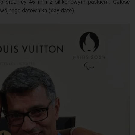
e o średnicy 46 mm z silikonowym paskiem. Całość
odwójnego datownika (day-date).