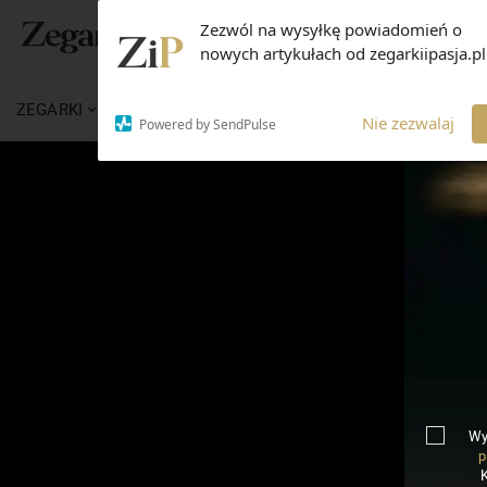
Zezwól na wysyłkę powiadomień o
nowych artykułach od zegarkiipasja.pl
ZEGARKI
WIADOMOŚCI
WIEDZA
MARKI
Nie zezwalaj
Powered by SendPulse
Wy
p