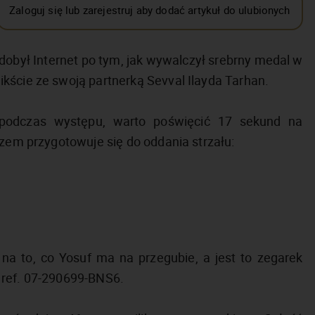
Zaloguj się lub zarejestruj aby dodać artykuł do ulubionych
dobył Internet po tym, jak wywalczył srebrny medal w
kście ze swoją partnerką Sevval Ilayda Tarhan.
o podczas występu, warto poświęcić 17 sekund na
uzem przygotowuje się do oddania strzału:
na to, co Yosuf ma na przegubie, a jest to zegarek
 ref. 07-290699-BNS6.