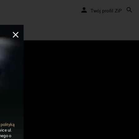
Twój profil ZiP
ą
polityką
ice ul.
nego o