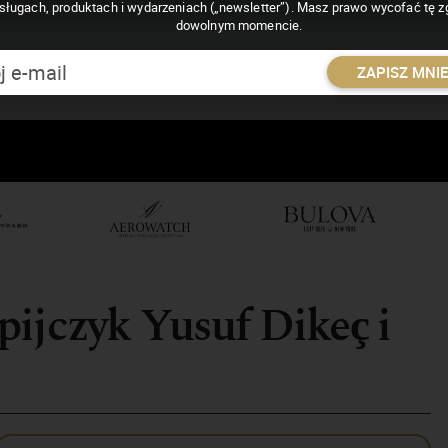
sługach, produktach i wydarzeniach („newsletter”). Masz prawo wycofać tę 
dowolnym momencie.
ZAPISZ MNI
ijczyk Yusuf Dikeç i