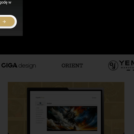
zgodę w
E