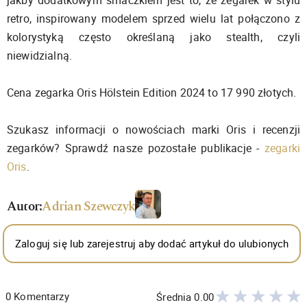
jakby dodatkowym smaczkiem jest to, że zegarek w stylu
retro, inspirowany modelem sprzed wielu lat połączono z
kolorystyką często określaną jako stealth, czyli
niewidzialną.
Cena zegarka Oris Hölstein Edition 2024 to 17 990 złotych.
Szukasz informacji o nowościach marki Oris i recenzji
zegarków? Sprawdź nasze pozostałe publikacje -
zegarki
Oris
.
Autor:
Adrian Szewczyk
Zaloguj się lub zarejestruj aby dodać artykuł do ulubionych
0
Komentarzy
Średnia
0.00