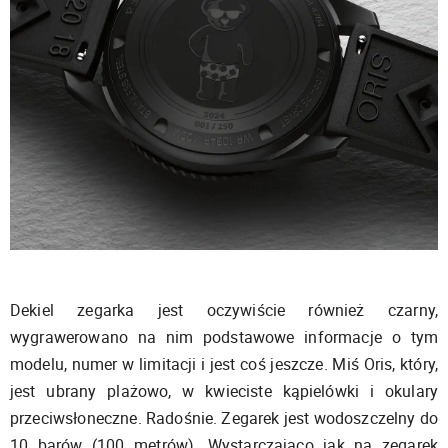
Dekiel zegarka jest oczywiście również czarny,
wygrawerowano na nim podstawowe informacje o tym
modelu, numer w limitacji i jest coś jeszcze. Miś Oris, który,
jest ubrany plażowo, w kwieciste kąpielówki i okulary
przeciwsłoneczne. Radośnie. Zegarek jest wodoszczelny do
10 barów (100 metrów). Wystarczająco jak na zegarek