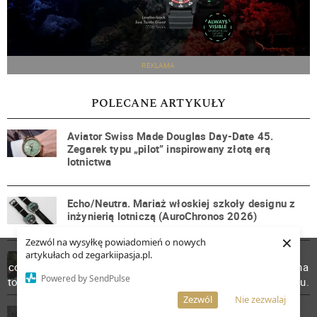
REKLAMA
POLECANE ARTYKUŁY
Aviator Swiss Made Douglas Day-Date 45.
Zegarek typu „pilot” inspirowany złotą erą
lotnictwa
Echo/Neutra. Mariaż włoskiej szkoły designu z
inżynierią lotniczą (AuroChronos 2026)
×
Zezwól na wysyłkę powiadomień o nowych
W celu poprawienia jakości usług korzystamy z plików
artykułach od zegarkiipasja.pl.
Inhorgenta i Fondation Haute Horlogerie
cookies. Pozostanie na stronie oznacza, iż wyrażasz zgodę na
kontynuują współpracę w 2026 roku
Powered by SendPulse
to, że pliki cookies będą przechowywane w Twoim urządzeniu.
Więcej informacji
AKCEPTUJĘ
Zezwól
Nie zezwalaj
Yema Superman Titanium MoonTide CMM.11