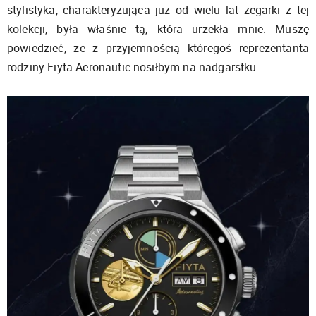
stylistyka, charakteryzująca już od wielu lat zegarki z tej
kolekcji, była właśnie tą, która urzekła mnie. Muszę
powiedzieć, że z przyjemnością któregoś reprezentanta
rodziny Fiyta Aeronautic nosiłbym na nadgarstku.