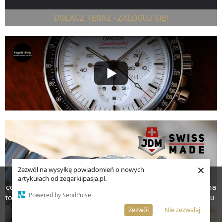
DOŁĄCZ TERAZ - ZALOGUJ SIĘ!
×
Zezwól na wysyłkę powiadomień o nowych
W celu poprawienia jakości usług korzystamy z plików
artykułach od zegarkiipasja.pl.
cookies. Pozostanie na stronie oznacza, iż wyrażasz zgodę na
Powered by SendPulse
to, że pliki cookies będą przechowywane w Twoim urządzeniu.
Więcej informacji
AKCEPTUJĘ
Zezwól
Nie zezwalaj