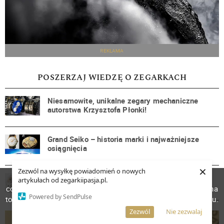
REKLAMA
POSZERZAJ WIEDZĘ O ZEGARKACH
Niesamowite, unikalne zegary mechaniczne
autorstwa Krzysztofa Płonki!
Grand Seiko – historia marki i najważniejsze
osiągnięcia
×
Zezwól na wysyłkę powiadomień o nowych
Błonie WX302. Mechanizm
W celu poprawienia jakości usług korzystamy z plików
artykułach od zegarkiipasja.pl.
cookies. Pozostanie na stronie oznacza, iż wyrażasz zgodę na
Powered by SendPulse
to, że pliki cookies będą przechowywane w Twoim urządzeniu.
Więcej informacji
AKCEPTUJĘ
Zezwól
Nie zezwalaj