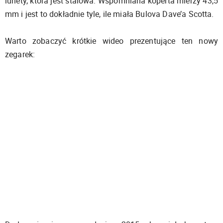
lunety, która jest stalowa. Wspomniana koperta mierzy 43,5
mm i jest to dokładnie tyle, ile miała Bulova Dave’a Scotta.
Warto zobaczyć krótkie wideo prezentujące ten nowy
zegarek: