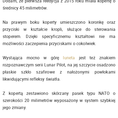
Dodam, że pierwsza reedycja z 2015 roku miała kopertę o
średnicy 45 milimetrów.
Na prawym boku koperty umieszczono koronkę oraz
przyciski w kształcie kropli, służące do sterowania
stoperem. Dzięki specyficznemu kształtowi nie ma
możliwości zaczepienia przyciskami o cokolwiek.
Wystająca mocno w górę
luneta
jest też znakiem
rozpoznawczym serii Lunar Pilot, na jej szczycie osadzono
płaskie szkło szafirowe z nałożonymi powłokami
likwidującymi refleksy światła.
Z kopertą zestawiono skórzany pasek typu NATO o
szerokości 20 milimetrów wyposażony w system szybkiej
jego zmiany.