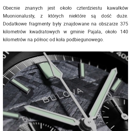
Obecnie znanych jest około czterdziestu kawałków
Muonionalusty, z których niektóre są dość duże.
Dodatkowe fragmenty były znajdowane na obszarze 375
kilometrów kwadratowych w gminie Pajala, około 140
kilometrów na północ od koła podbiegunowego.