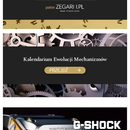
patron
Kalendarium Ewolucji Mechanizmów
PRZEJDŹ