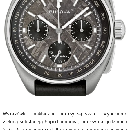
Wskazówki i nakładane indeksy są szare i wypełnione
zieloną substancją SuperLuminova, indeksy na godzinach
3., 6. i 9. są innego kształtu z uwagi na umieszczone w ich