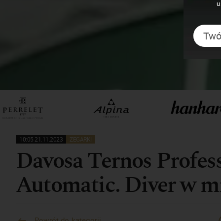
u
10:05 21.11.2023
ZEGARKI
Davosa Ternos Profes
Automatic. Diver w m
Powrót do kategorii