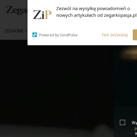
Zezwól na wysyłkę powiadomień o
nowych artykułach od zegarkiipasja.pl
ZEGARKI
WIADOMOŚCI
WIEDZA
MARKI
Nie zezwalaj
Powered by SendPulse
Wy
p