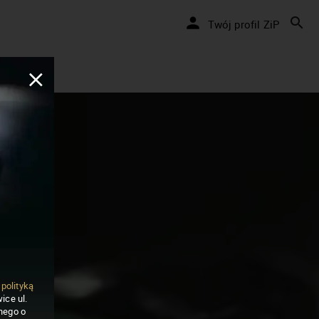
Twój profil ZiP
ą
polityką
ice ul.
nego o