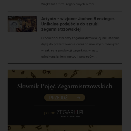
Większość firm zegarkowych o mni ...
Artysta - wizjoner Jochen Benzinger.
Unikalne podejście do sztuki
zegarmistrzowskiej
Producenci z branży zegarmistrzowskiej nieustannie
dążą do prezentowania coraz to nowszych rozwiązań
w zakresie produkcji zegarków, wraz z
udoskonalaniem metod i procesów ...
Słownik Pojęć Zegarmistrzowskich
PRZEJDŹ
patron