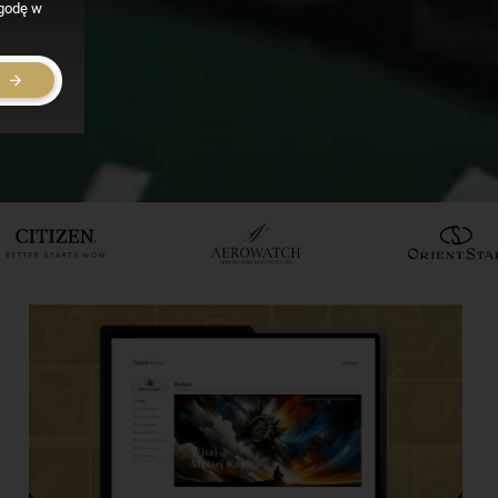
zgodę w
E