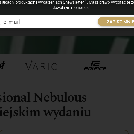
sługach, produktach i wydarzeniach („newsletter”). Masz prawo wycofać tę 
dowolnym momencie.
ZAPISZ MNI
sional Nebulous
iejskim wydaniu