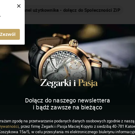
×
Nakręcamy pozytywnie... cały czas!
.
MAGAZYN ZEGARKI I PASJA
Zezwól
Dołącz do naszego newslettera
i bądź zawsze na bieżąco
rażam zgodę na przetwarzanie podanych danych osobowych zgodnie z nasz
rywatności
, przez firmę Zegarki i Pasja Maciej Kopyto z siedzibą 40-781 Katow
Koszykowa 15a/5, w celu przesyłania mi elektronicznego biuletynu informacyj