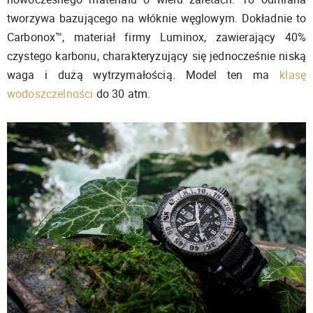
tworzywa bazującego na włóknie węglowym. Dokładnie to
Carbonox™, materiał firmy Luminox, zawierający 40%
czystego karbonu, charakteryzujący się jednocześnie niską
waga i dużą wytrzymałością. Model ten ma
klasę
wodoszczelności
do 30 atm.