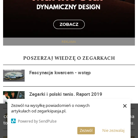
REKLAMA
POSZERZAJ WIEDZĘ O ZEGARKACH
Fascynacja kwarcem - wstęp
Zegarki i polski tenis. Raport 2019
×
Zezwól na wysyłkę powiadomień o nowych
W celu poprawienia jakości usług korzystamy z plików
artykułach od zegarkiipasja.pl.
Zegarek sportowy - zegarki ze stoperem
cookies. Pozostanie na stronie oznacza, iż wyrażasz zgodę na
Powered by SendPulse
to, że pliki cookies będą przechowywane w Twoim urządzeniu.
Więcej informacji
AKCEPTUJĘ
Zezwól
Nie zezwalaj