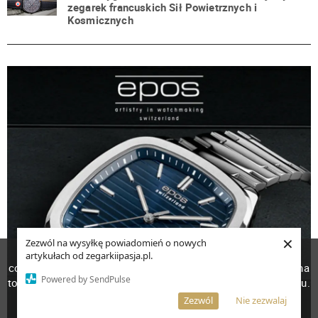
zegarek francuskich Sił Powietrznych i
Kosmicznych
×
Zezwól na wysyłkę powiadomień o nowych
W celu poprawienia jakości usług korzystamy z plików
artykułach od zegarkiipasja.pl.
cookies. Pozostanie na stronie oznacza, iż wyrażasz zgodę na
Powered by SendPulse
to, że pliki cookies będą przechowywane w Twoim urządzeniu.
Więcej informacji
AKCEPTUJĘ
Zezwól
Nie zezwalaj