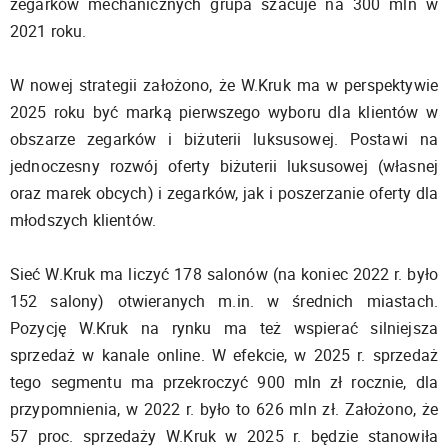
zegarków mechanicznych grupa szacuje na 300 mln w
2021 roku.
W nowej strategii założono, że W.Kruk ma w perspektywie
2025 roku być marką pierwszego wyboru dla klientów w
obszarze zegarków i biżuterii luksusowej. Postawi na
jednoczesny rozwój oferty biżuterii luksusowej (własnej
oraz marek obcych) i zegarków, jak i poszerzanie oferty dla
młodszych klientów.
Sieć W.Kruk ma liczyć 178 salonów (na koniec 2022 r. było
152 salony) otwieranych m.in. w średnich miastach.
Pozycję W.Kruk na rynku ma też wspierać silniejsza
sprzedaż w kanale online. W efekcie, w 2025 r. sprzedaż
tego segmentu ma przekroczyć 900 mln zł rocznie, dla
przypomnienia, w 2022 r. było to 626 mln zł. Założono, że
57 proc. sprzedaży W.Kruk w 2025 r. będzie stanowiła