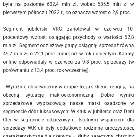
była na poziomie 602,4 mln zł, wobec 585,5 mln zł w
pierwszym półroczu 2022 r., co oznacza wzrost o 2,9 proc.
Segment jubilerski VRG zanotował w czerwcu 10-
procentowy wzrost, osiągając przychody o wartości 52,8
mln zł. Segment odzieżowy grupy osiągnął sprzedaż równą
49,7 mln zł, o 22,1 proc. mniej niż w roku ubiegłym. Kanały
online odpowiadały w czerwcu za 9,8 proc. sprzedaży (w
porównaniu z 13,4 proc. rok wcześniej).
- Wyraźnie obserwujemy w grupie to, jak klienci reagują na
obecną sytuację makroekonomiczną. Dobre wyniki
sprzedażowe wypracowują nasze marki osadzone w
segmencie dóbr luksusowych: W.Kruk w jubilerce oraz Deni
Cler w segmencie odzieżowym. Istotnym wsparciem dla
sprzedaży W.Kruk były dodatkowo rodzinne uroczystości,
charakterystyczne dla czerwca – śluby, zaręczyny, chrzciny