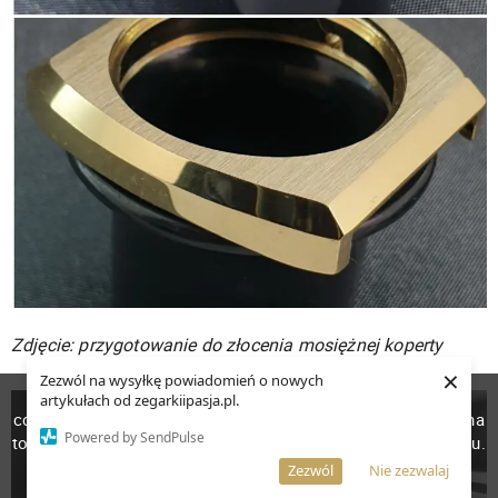
Zdjęcie: przygotowanie do złocenia mosiężnej koperty
×
Zezwól na wysyłkę powiadomień o nowych
W celu poprawienia jakości usług korzystamy z plików
artykułach od zegarkiipasja.pl.
cookies. Pozostanie na stronie oznacza, iż wyrażasz zgodę na
Powered by SendPulse
to, że pliki cookies będą przechowywane w Twoim urządzeniu.
Więcej informacji
AKCEPTUJĘ
Zezwól
Nie zezwalaj