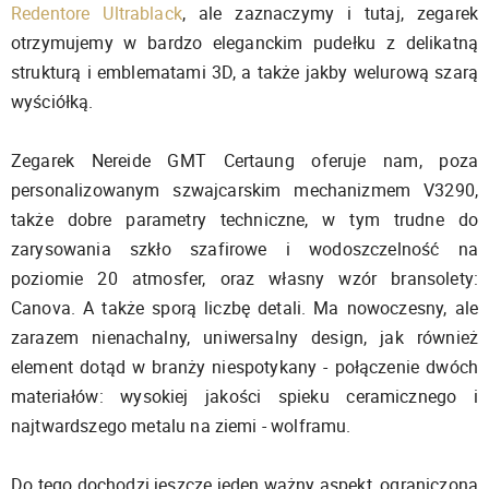
Redentore Ultrablack
, ale zaznaczymy i tutaj, zegarek
otrzymujemy w bardzo eleganckim pudełku z delikatną
strukturą i emblematami 3D, a także jakby welurową szarą
wyściółką.
Zegarek Nereide GMT Certaung oferuje nam, poza
personalizowanym szwajcarskim mechanizmem V3290,
także dobre parametry techniczne, w tym trudne do
zarysowania szkło szafirowe i wodoszczelność na
poziomie 20 atmosfer, oraz własny wzór bransolety:
Canova. A także sporą liczbę detali. Ma nowoczesny, ale
zarazem nienachalny, uniwersalny design, jak również
element dotąd w branży niespotykany - połączenie dwóch
materiałów: wysokiej jakości spieku ceramicznego i
najtwardszego metalu na ziemi - wolframu.
Do tego dochodzi jeszcze jeden ważny aspekt, ograniczona