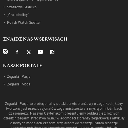
Szafirowe Szkiełko
„Czasoholicy”
Polish Watch Spotter
ZNAJDŹ NAS W SERWISACH
NASZE PORTALE
Zegarki i Pasja
Zegarki i Moda
Zegarki i Pasja to profesjonalny polski serwis branżowy o zegarkach, który
tworzony jest przez pasjonatów zegarmistrzostwa z myślą o miłośnikach
czasomierzy. Naszym Czytelnikom prezentujemy publikacje z różnych
dziedzin zegarmistrzostwa m.in.: wiadomości z branży zegarkowej i artykuły
o nowych modelach czasomierzy, autorskie recenzje i video recenzje
zegarków, publikacje prezentujące zegarki vintage, sylwetki wielkich