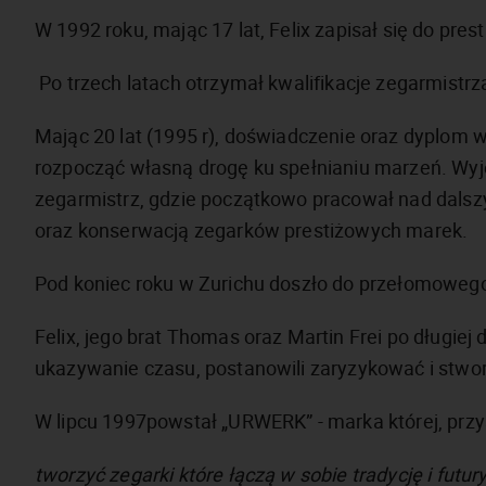
W 1992 roku, mając 17 lat, Felix zapisał się do pre
Po trzech latach otrzymał kwalifikacje zegarmistrz
Mając 20 lat (1995 r), doświadczenie oraz dyplom w
rozpocząć własną drogę ku spełnianiu marzeń. Wyj
zegarmistrz, gdzie początkowo pracował nad da
oraz konserwacją zegarków prestiżowych marek.
Pod koniec roku w Zurichu doszło do przełomowego, 
Felix, jego brat Thomas oraz Martin Frei po długiej 
ukazywanie czasu, postanowili zaryzykować i stwor
W lipcu 1997powstał „URWERK” - marka której, przyś
tworzyć zegarki które łączą w sobie tradycję i futur