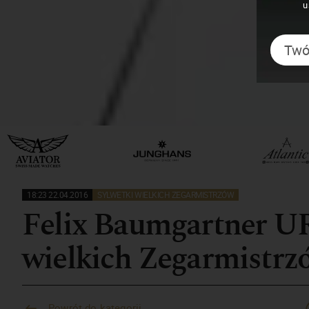
u
18:23 22.04.2016
SYLWETKI WIELKICH ZEGARMISTRZÓW
Felix Baumgartner U
wielkich Zegarmistrz
Powrót do kategorii