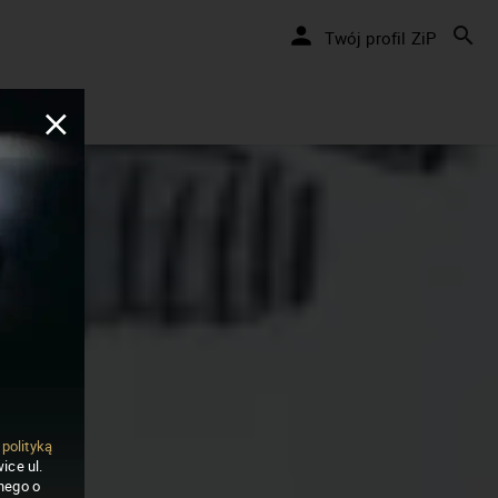
Twój profil ZiP
ą
polityką
ice ul.
nego o