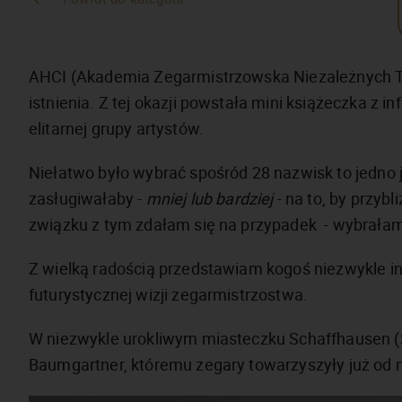
AHCI (Akademia Zegarmistrzowska Niezależnych Tw
istnienia. Z tej okazji powstała mini książeczka z 
elitarnej grupy artystów.
Niełatwo było wybrać spośród 28 nazwisk to jedno j
zasługiwałaby -
mniej lub bardziej
- na to, by przyb
związku z tym zdałam się na przypadek - wybrała
Z wielką radością przedstawiam kogoś niezwykle i
futurystycznej wizji zegarmistrzostwa.
W niezwykle urokliwym miasteczku Schaffhausen (Szw
Baumgartner, któremu zegary towarzyszyły już od n