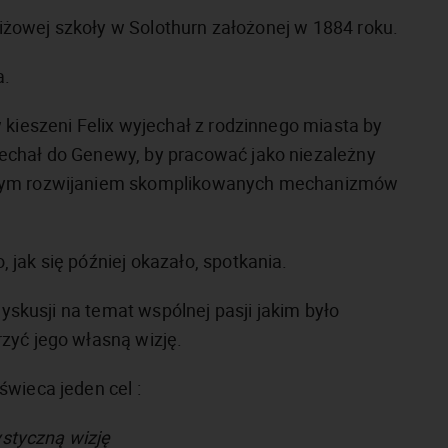
stiżowej szkoły w Solothurn założonej w 1884 roku.
a.
 kieszeni Felix wyjechał z rodzinnego miasta by
echał do Genewy, by pracować jako niezależny
lszym rozwijaniem skomplikowanych mechanizmów
jak się później okazało, spotkania.
dyskusji na temat wspólnej pasji jakim było
zyć jego własną wizję.
wieca jeden cel :
ystyczną wizję