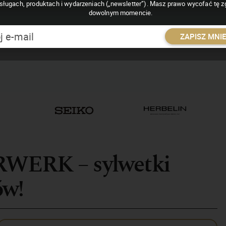
sługach, produktach i wydarzeniach („newsletter”). Masz prawo wycofać tę 
dowolnym momencie.
ZAPISZ MNI
RWERK – sylwetki
ów!