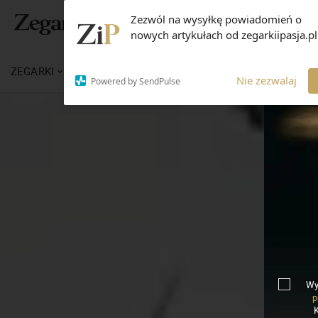
Zezwól na wysyłkę powiadomień o
nowych artykułach od zegarkiipasja.pl
ZEGARKI
WIADOMOŚCI
WIEDZA
MARKI
Nie zezwalaj
Powered by SendPulse
Wy
p