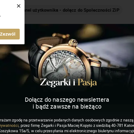
×
Nakręcamy pozytywnie... cały czas!
.
MAGAZYN ZEGARKI I PASJA
Zezwól
Dołącz do naszego newslettera
i bądź zawsze na bieżąco
rażam zgodę na przetwarzanie podanych danych osobowych zgodnie z nasz
rywatności
, przez firmę Zegarki i Pasja Maciej Kopyto z siedzibą 40-781 Katow
Koszykowa 15a/5, w celu przesyłania mi elektronicznego biuletynu informacyj