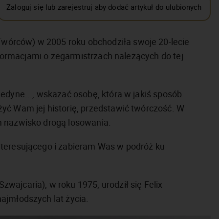
Zaloguj się lub zarejestruj aby dodać artykuł do ulubionych
órców) w 2005 roku obchodziła swoje 20-lecie
informacjami o zegarmistrzach należących do tej
edyne..., wskazać osobę, która w jakiś sposób
liżyć Wam jej historię, przedstawić twórczość. W
m nazwisko drogą losowania.
nteresującego i zabieram Was w podróż ku
ajcaria), w roku 1975, urodził się Felix
ajmłodszych lat życia.