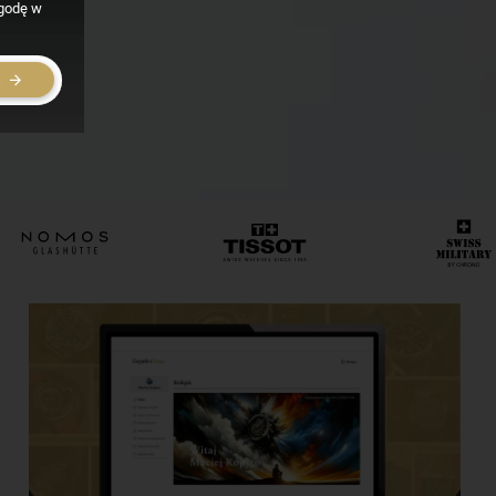
zgodę w
E