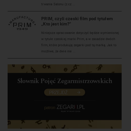
trwania Salonu (z cz ...
PRIM, czyli czeski film pod tytułem
„Kto jest kim?”
Niniejsze opracowanie dotyczyć będzie wymienionej
w tytule czeskiej marki Prim, a w zasadzie dwóch
firm, które produkują zegarki pod tą marką. Jak to
możliwe, że dwie nie ...
Słownik Pojęć Zegarmistrzowskich
PRZEJDŹ
patron