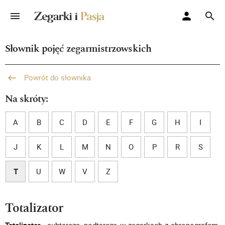
Słownik pojęć zegarmistrzowskich
Powrót do słownika
Na skróty:
A
B
C
D
E
F
G
H
I
J
K
L
M
N
O
P
R
S
T
U
W
V
Z
Totalizator