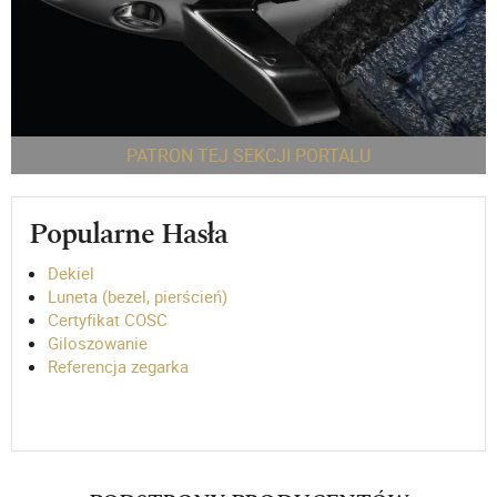
PATRON TEJ SEKCJI PORTALU
Popularne Hasła
Dekiel
Luneta (bezel, pierścień)
Certyfikat COSC
Giloszowanie
Referencja zegarka