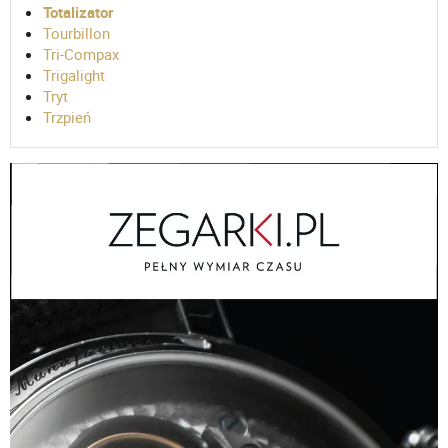
Totalizator
Tourbillon
Tri-Compax
Trigalight
Tryt
Trzpień