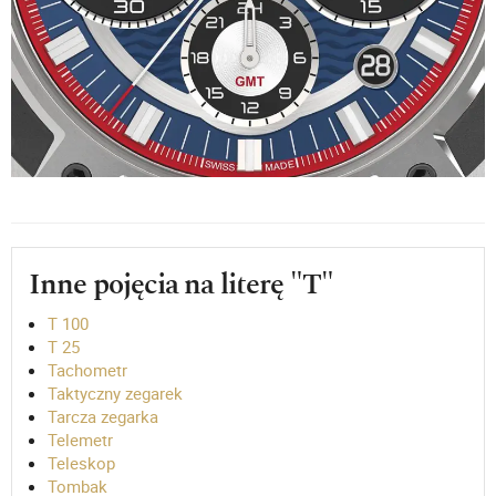
Inne pojęcia na literę "T"
T 100
T 25
Tachometr
Taktyczny zegarek
Tarcza zegarka
Telemetr
Teleskop
Tombak