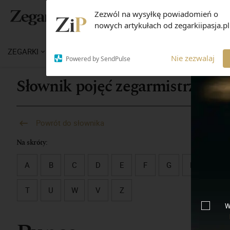
Zezwól na wysyłkę powiadomień o
nowych artykułach od zegarkiipasja.pl
ZEGARKI
WIADOMOŚCI
WIEDZA
MARKI
M
Nie zezwalaj
Powered by SendPulse
Słownik pojęć zegarmistrzowsk
Powrót do słownika
Na skróty:
A
B
C
D
E
F
G
H
I
T
U
W
V
Z
W