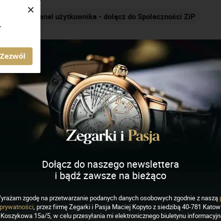
×
Panel użytkownika - dołącz do Społeczności ZiP
.
AGAZYN ZEGARKI I PASJA
Zezwól
ich
J
K
L
M
N
O
P
R
S
Dołącz do naszego newslettera
i bądź zawsze na bieżąco
yrażam zgodę na przetwarzanie podanych danych osobowych zgodnie z naszą
prywatności
, przez firmę Zegarki i Pasja Maciej Kopyto z siedzibą 40-781 Katowi
Koszykowa 15a/5, w celu przesyłania mi elektronicznego biuletynu informacyj