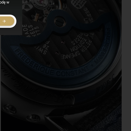
godę w
E