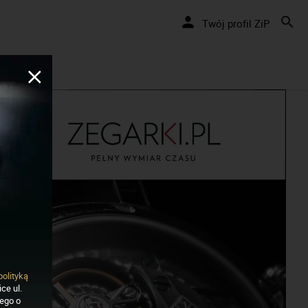
Nakręcamy pozytywnie... cały czas!
Twój profil ZiP
polityką
ce ul.
nego o