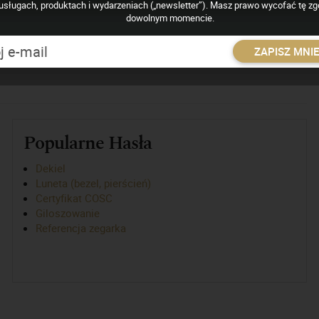
usługach, produktach i wydarzeniach („newsletter”). Masz prawo wycofać tę z
dowolnym momencie.
nia zagłębień w materiale, wybijania i oznaczania. Potocznie,
ysty, znak warsztatu. Może zawierać także datę, znak miasta czy
ZAPISZ MNI
Popularne Hasła
Dekiel
Luneta (bezel, pierścień)
Certyfikat COSC
Giloszowanie
Referencja zegarka