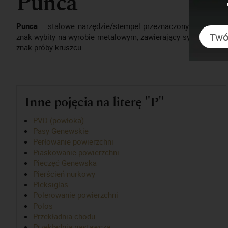
Punca
Punca
– stalowe narzędzie/stempel przeznaczony do wykonywa
znak wybity na wyrobie metalowym, zawierający sygnaturę art
znak próby kruszcu.
Inne pojęcia na literę "P"
PVD (powłoka)
Pasy Genewskie
Perłowanie powierzchni
Piaskowanie powierzchni
Pieczęć Genewska
Pierścień nurkowy
Pleksiglas
Polerowanie powierzchni
Polos
Przekładnia chodu
Przekładnia nastawcza