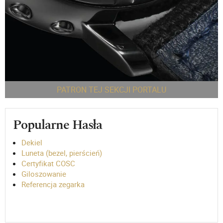
PATRON TEJ SEKCJI PORTALU
Popularne Hasła
Dekiel
Luneta (bezel, pierścień)
Certyfikat COSC
Giloszowanie
Referencja zegarka