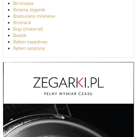
Bicompax
Binarny zegarek
Bransoleta milanese
Brixtrack
Brąz (materiał)
Budzik
Bęben napędowy
Bęben sprężyny