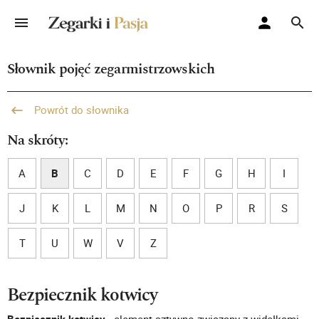
Słownik pojęć zegarmistrzowskich
Powrót do słownika
Na skróty:
A
B
C
D
E
F
G
H
I
J
K
L
M
N
O
P
R
S
T
U
W
V
Z
Bezpiecznik kotwicy