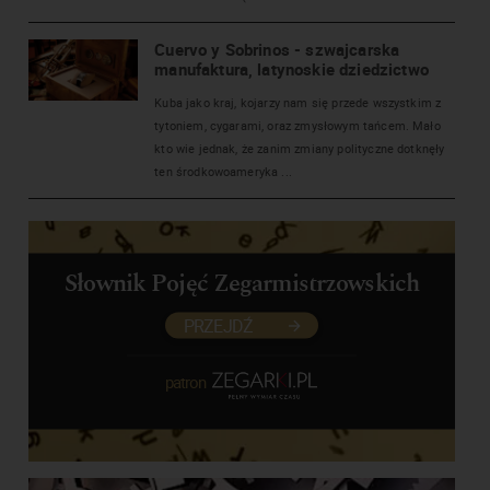
Cuervo y Sobrinos - szwajcarska
manufaktura, latynoskie dziedzictwo
Kuba jako kraj, kojarzy nam się przede wszystkim z
tytoniem, cygarami, oraz zmysłowym tańcem. Mało
kto wie jednak, że zanim zmiany polityczne dotknęły
ten środkowoameryka ...
Słownik Pojęć Zegarmistrzowskich
PRZEJDŹ
patron