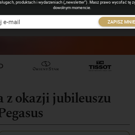
sługach, produktach i wydarzeniach („newsletter”). Masz prawo wycofać tę 
dowolnym momencie.
ZAPISZ MNI
 z okazji jubileuszu
Pegasus