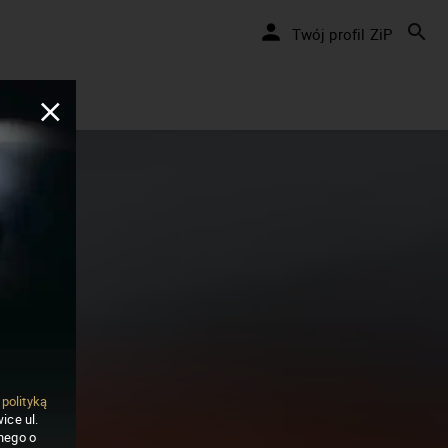
Twój profil ZiP
ą
polityką
ice ul.
nego o