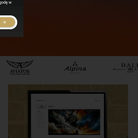
zgodę w
E