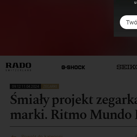
u
09:12 11.04.2024
ZEGARKI
Śmiały projekt zegarka
marki. Ritmo Mundo 
Powrót do kategorii