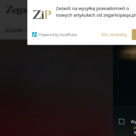
Zezwól na wysyłkę powiadomień o
nowych artykułach od zegarkiipasja.pl
ZEGARKI
WIADOMOŚCI
WIEDZA
MARKI
Nie zezwalaj
Powered by SendPulse
Wy
p