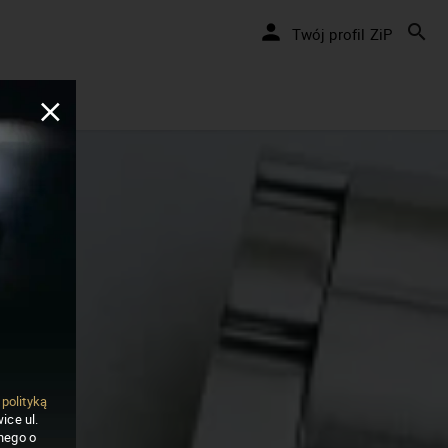
Twój profil ZiP
ą
polityką
ice ul.
nego o