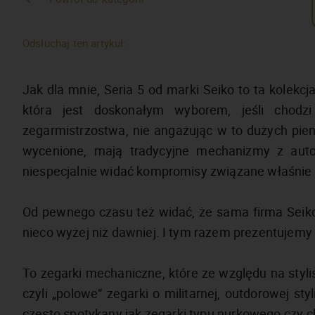
Odsłuchaj ten artykuł:
Jak dla mnie, Seria 5 od marki Seiko to ta kolek
która jest doskonałym wyborem, jeśli chod
zegarmistrzostwa, nie angażując w to dużych pieni
wycenione, mają tradycyjne mechanizmy z auto
niespecjalnie widać kompromisy związane właśnie
Od pewnego czasu też widać, że sama firma Seiko 
nieco wyżej niż dawniej. I tym razem prezentujemy 
To zegarki mechaniczne, które ze względu na styli
czyli „polowe” zegarki o militarnej, outdorowej styl
często spotykany jak zegarki typu nurkowego czy cho