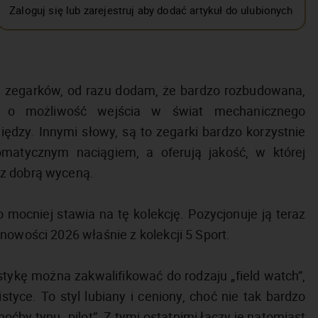
Zaloguj się lub zarejestruj aby dodać artykuł do ulubionych
cja zegarków, od razu dodam, że bardzo rozbudowana,
zi o możliwość wejścia w świat mechanicznego
ędzy. Innymi słowy, są to zegarki bardzo korzystnie
matycznym naciągiem, a oferują jakość, w której
 z dobrą wyceną.
mocniej stawia na tę kolekcję. Pozycjonuje ją teraz
nowości 2026 właśnie z kolekcji 5 Sport.
stykę można zakwalifikować do rodzaju „field watch”,
istyce. To styl lubiany i ceniony, choć nie tak bardzo
ćby typu „pilot”. Z tymi ostatnimi łączy je natomiast