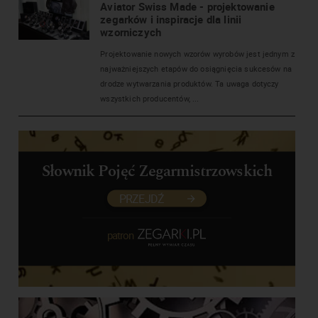
Aviator Swiss Made - projektowanie
zegarków i inspiracje dla linii
wzorniczych
Projektowanie nowych wzorów wyrobów jest jednym z
najważniejszych etapów do osiągnięcia sukcesów na
drodze wytwarzania produktów. Ta uwaga dotyczy
wszystkich producentów, ...
Słownik Pojęć Zegarmistrzowskich
PRZEJDŹ
patron