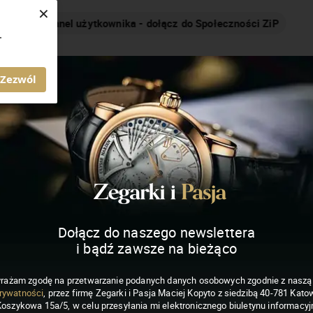
×
Nakręcamy pozytywnie... cały czas!
.
MAGAZYN ZEGARKI I PASJA
Zezwól
Dołącz do naszego newslettera
i bądź zawsze na bieżąco
rażam zgodę na przetwarzanie podanych danych osobowych zgodnie z nasz
rywatności
, przez firmę Zegarki i Pasja Maciej Kopyto z siedzibą 40-781 Katow
Koszykowa 15a/5, w celu przesyłania mi elektronicznego biuletynu informacyj