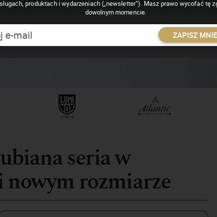
sługach, produktach i wydarzeniach („newsletter”). Masz prawo wycofać tę 
dowolnym momencie.
ZAPISZ MNI
Lubiana seria w
i nowym rozmiarze