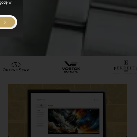
zgodę w
E