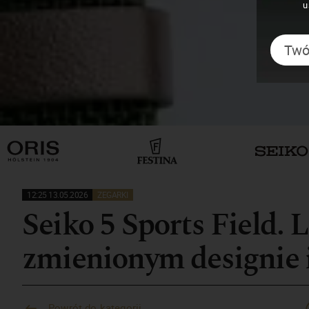
u
12:25 13.05.2026
ZEGARKI
Seiko 5 Sports Field. 
zmienionym designie 
Powrót do kategorii