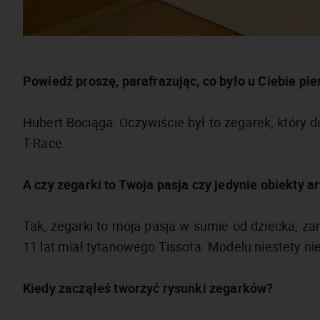
Powiedź proszę, parafrazując, co było u Ciebie pi
Hubert Bociąga: Oczywiście był to zegarek, który d
T-Race.
A czy zegarki to Twoja pasja czy jedynie obiekty a
Tak, zegarki to moja pasja w sumie od dziecka, zar
11 lat miał tytanowego Tissota. Modelu niestety ni
Kiedy zacząłeś tworzyć rysunki zegarków?