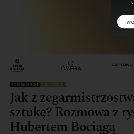
u
17:30 30.03.2024
CIEKAWOSTKI
Jak z zegarmistrzostw
sztukę? Rozmowa z ry
Hubertem Bociągą