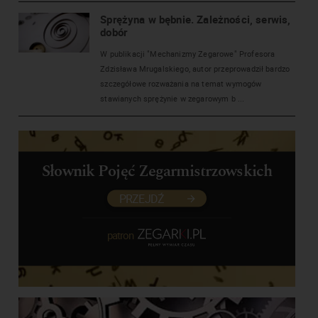
Sprężyna w bębnie. Zależności, serwis,
dobór
W publikacji "Mechanizmy Zegarowe" Profesora
Zdzisława Mrugalskiego, autor przeprowadził bardzo
szczegółowe rozważania na temat wymogów
stawianych sprężynie w zegarowym b ...
Słownik Pojęć Zegarmistrzowskich
PRZEJDŹ
patron