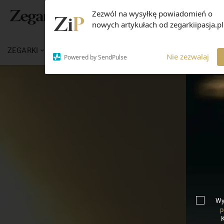
Zezwól na wysyłkę powiadomień o
nowych artykułach od zegarkiipasja.pl
ZEGARKI
WIADOMOŚCI
WIEDZA
MARKI
Nie zezwalaj
Powered by SendPulse
Wy
p