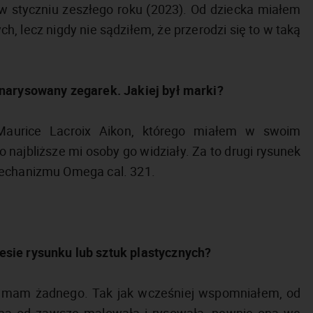
 styczniu zeszłego roku (2023). Od dziecka miałem
, lecz nigdy nie sądziłem, że przerodzi się to w taką
 narysowany zegarek. Jakiej był marki?
 Maurice Lacroix Aikon, którego miałem w swoim
o najbliższe mi osoby go widziały. Za to drugi rysunek
mechanizmu Omega cal. 321.
sie rysunku lub sztuk plastycznych?
e mam żadnego. Tak jak wcześniej wspomniałem, od
a od zawsze malowała i rysowała, pewnie ona we