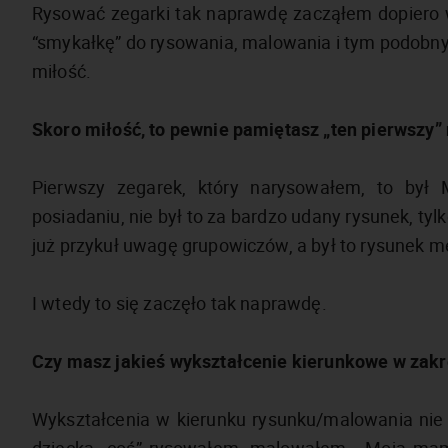
Rysować zegarki tak naprawdę zacząłem dopiero w
“smykałkę” do rysowania, malowania i tym podobnych
miłość.
Skoro miłość, to pewnie pamiętasz „ten pierwszy”
Pierwszy zegarek, który narysowałem, to był
posiadaniu, nie był to za bardzo udany rysunek, tylk
już przykuł uwagę grupowiczów, a był to rysunek 
I wtedy to się zaczęło tak naprawdę.
Czy masz jakieś wykształcenie kierunkowe w zakre
Wykształcenia w kierunku rysunku/malowania ni
dziecka „coś” rysowałem, malowałem… Moja mam