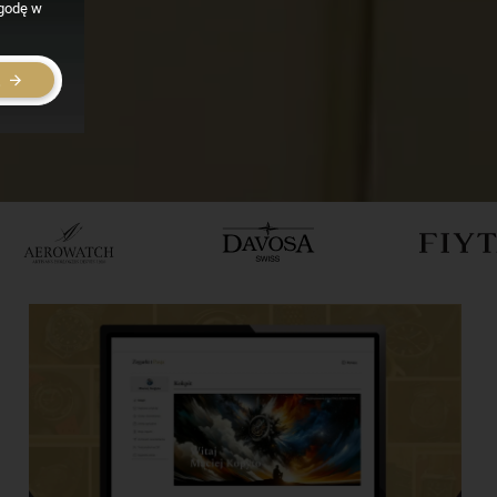
zgodę w
E