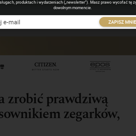
sługach, produktach i wydarzeniach („newsletter”). Masz prawo wycofać tę 
dowolnym momencie.
ZAPISZ MNI
a zrobić prawdziwą
sownikiem zegarków,