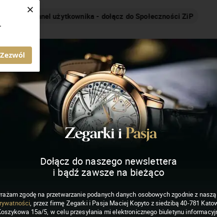
×
Nakręcamy pozytywnie... cały czas!
.
MAGAZYN ZEGARKI I PASJA
Zezwól
Dołącz do naszego newslettera
i bądź zawsze na bieżąco
rażam zgodę na przetwarzanie podanych danych osobowych zgodnie z nasz
rywatności
, przez firmę Zegarki i Pasja Maciej Kopyto z siedzibą 40-781 Katow
Koszykowa 15a/5, w celu przesyłania mi elektronicznego biuletynu informacyj