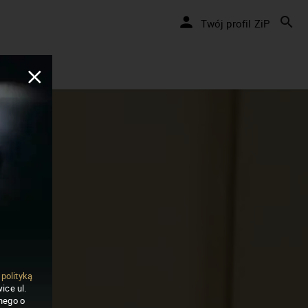
Twój profil ZiP
ą
polityką
ice ul.
nego o