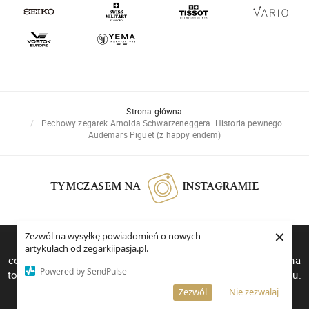
Strona główna
Pechowy zegarek Arnolda Schwarzeneggera. Historia pewnego
Audemars Piguet (z happy endem)
TYMCZASEM NA
INSTAGRAMIE
×
Zezwól na wysyłkę powiadomień o nowych
W celu poprawienia jakości usług korzystamy z plików
artykułach od zegarkiipasja.pl.
cookies. Pozostanie na stronie oznacza, iż wyrażasz zgodę na
Powered by SendPulse
to, że pliki cookies będą przechowywane w Twoim urządzeniu.
Więcej informacji
AKCEPTUJĘ
Zezwól
Nie zezwalaj