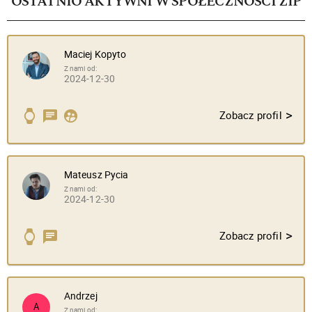
OSTATNIO AKTYWNI W SPOŁECZNOŚCI ZIP
Maciej Kopyto
Z nami od:
2024-12-30
>
Zobacz profil
Mateusz Pycia
Z nami od:
2024-12-30
>
Zobacz profil
Andrzej
A
Z nami od: