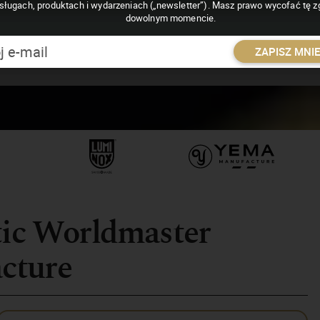
sługach, produktach i wydarzeniach („newsletter”). Masz prawo wycofać tę 
dowolnym momencie.
ZAPISZ MNI
tic Worldmaster
cture