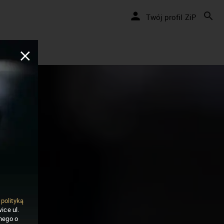
Twój profil ZiP
ą
polityką
ice ul.
nego o