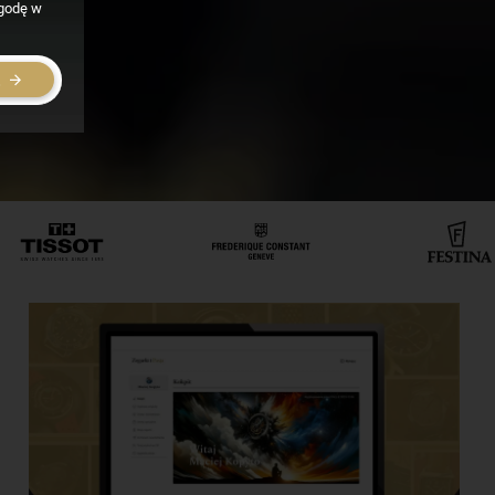
zgodę w
E