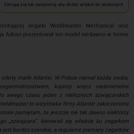
Zaloguj się lub zarejestruj aby dodać artykuł do ulubionych
zentującej zegarki Worldmaster Mechanical oraz
ega Adrian prezentował ten model niedawno w formie
m oferty marki Atlantic. W Polsce niemal każda osoba,
zegarmistrzostwem, kojarzy wręcz nieśmiertelne
to swego czasu jeden z nielicznych szwajcarskich
Worldmaster to wizytówka firmy Atlantic zakorzeniona
onale pamiętam, że jeszcze nie tak dawno niektórzy
o „szwajcara”, kierowali się właśnie ku zegarkom
a jest bardzo szerokie, a regularne premiery zegarków