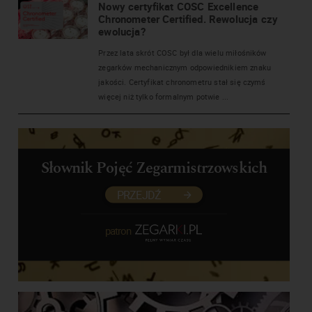
Nowy certyfikat COSC Excellence
Chronometer Certified. Rewolucja czy
ewolucja?
Przez lata skrót COSC był dla wielu miłośników
zegarków mechanicznym odpowiednikiem znaku
jakości. Certyfikat chronometru stał się czymś
więcej niż tylko formalnym potwie ...
Słownik Pojęć Zegarmistrzowskich
PRZEJDŹ
patron