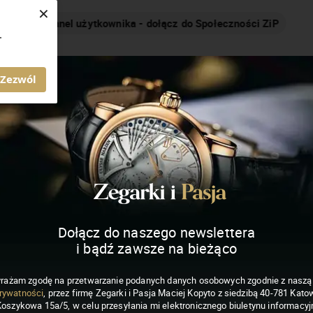
×
Nakręcamy pozytywnie... cały czas!
.
MAGAZYN ZEGARKI I PASJA
Zezwól
Dołącz do naszego newslettera
i bądź zawsze na bieżąco
rażam zgodę na przetwarzanie podanych danych osobowych zgodnie z nasz
rywatności
, przez firmę Zegarki i Pasja Maciej Kopyto z siedzibą 40-781 Katow
Koszykowa 15a/5, w celu przesyłania mi elektronicznego biuletynu informacyj