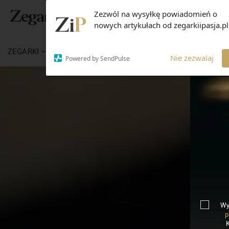
Zezwól na wysyłkę powiadomień o
nowych artykułach od zegarkiipasja.pl
ZEGARKI
WIADOMOŚCI
WIEDZA
MARKI
Nie zezwalaj
Powered by SendPulse
Wy
p