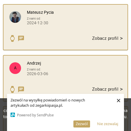
Mateusz Pycia
Z nami od:
2024-12-30
>
Zobacz profil
Andrzej
A
Z nami od:
2026-03-06
>
Zobacz profil
×
Zezwól na wysyłkę powiadomień o nowych
W celu poprawienia jakości usług korzystamy z plików
artykułach od zegarkiipasja.pl.
cookies. Pozostanie na stronie oznacza, iż wyrażasz zgodę na
Redakcja Zegarki i Pasja
Powered by SendPulse
to, że pliki cookies będą przechowywane w Twoim urządzeniu.
Z nami od:
Więcej informacji
AKCEPTUJĘ
Zezwól
Nie zezwalaj
2025-01-08