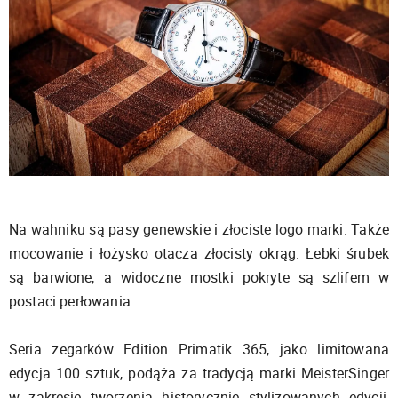
Na wahniku są pasy genewskie i złociste logo marki. Także
mocowanie i łożysko otacza złocisty okrąg. Łebki śrubek
są barwione, a widoczne mostki pokryte są szlifem w
postaci perłowania.
Seria zegarków Edition Primatik 365, jako limitowana
edycja 100 sztuk, podąża za tradycją marki MeisterSinger
w zakresie tworzenia historycznie stylizowanych edycji,