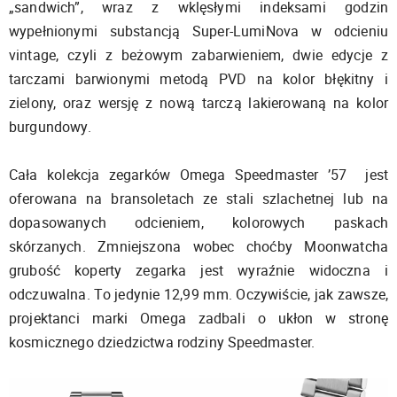
„sandwich”, wraz z wklęsłymi indeksami godzin
wypełnionymi substancją Super-LumiNova w odcieniu
vintage, czyli z beżowym zabarwieniem, dwie edycje z
tarczami barwionymi metodą PVD na kolor błękitny i
zielony, oraz wersję z nową tarczą lakierowaną na kolor
burgundowy.
Cała kolekcja zegarków Omega Speedmaster ’57 jest
oferowana na bransoletach ze stali szlachetnej lub na
dopasowanych odcieniem, kolorowych paskach
skórzanych. Zmniejszona wobec choćby Moonwatcha
grubość koperty zegarka jest wyraźnie widoczna i
odczuwalna. To jedynie 12,99 mm. Oczywiście, jak zawsze,
projektanci marki Omega zadbali o ukłon w stronę
kosmicznego dziedzictwa rodziny Speedmaster.