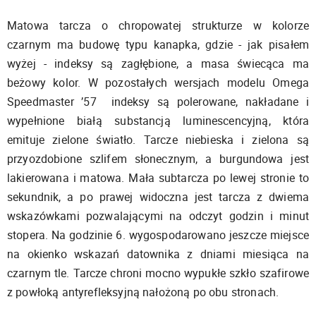
Matowa tarcza o chropowatej strukturze w kolorze
czarnym ma budowę typu kanapka, gdzie - jak pisałem
wyżej - indeksy są zagłębione, a masa świecąca ma
beżowy kolor. W pozostałych wersjach modelu Omega
Speedmaster ’57 indeksy są polerowane, nakładane i
wypełnione białą substancją luminescencyjną, która
emituje zielone światło. Tarcze niebieska i zielona są
przyozdobione szlifem słonecznym, a burgundowa jest
lakierowana i matowa. Mała subtarcza po lewej stronie to
sekundnik, a po prawej widoczna jest tarcza z dwiema
wskazówkami pozwalającymi na odczyt godzin i minut
stopera. Na godzinie 6. wygospodarowano jeszcze miejsce
na okienko wskazań datownika z dniami miesiąca na
czarnym tle. Tarcze chroni mocno wypukłe szkło szafirowe
z powłoką antyrefleksyjną nałożoną po obu stronach.