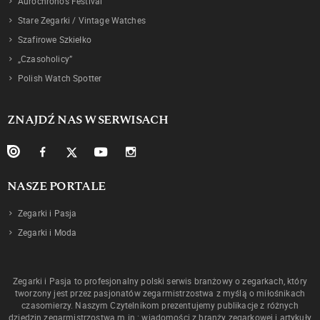
Aurochronos Festival
Stare Zegarki / Vintage Watches
Szafirowe Szkiełko
„Czasoholicy”
Polish Watch Spotter
ZNAJDŹ NAS W SERWISACH
NASZE PORTALE
Zegarki i Pasja
Zegarki i Moda
Zegarki i Pasja to profesjonalny polski serwis branżowy o zegarkach, który
tworzony jest przez pasjonatów zegarmistrzostwa z myślą o miłośnikach
czasomierzy. Naszym Czytelnikom prezentujemy publikacje z różnych
dziedzin zegarmistrzostwa m.in.: wiadomości z branży zegarkowej i artykuły