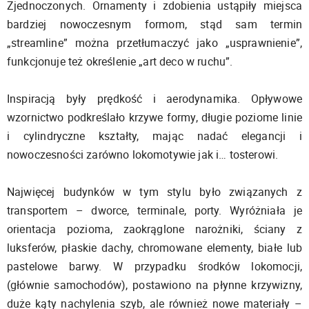
Zjednoczonych. Ornamenty i zdobienia ustąpiły miejsca
bardziej nowoczesnym formom, stąd sam termin
„streamline” można przetłumaczyć jako „usprawnienie”,
funkcjonuje też określenie „art deco w ruchu”.
Inspiracją były prędkość i aerodynamika. Opływowe
wzornictwo podkreślało krzywe formy, długie poziome linie
i cylindryczne kształty, mając nadać elegancji i
nowoczesności zarówno lokomotywie jak i… tosterowi.
Najwięcej budynków w tym stylu było związanych z
transportem – dworce, terminale, porty. Wyróżniała je
orientacja pozioma, zaokrąglone narożniki, ściany z
luksferów, płaskie dachy, chromowane elementy, białe lub
pastelowe barwy. W przypadku środków lokomocji,
(głównie samochodów), postawiono na płynne krzywizny,
duże kąty nachylenia szyb, ale również nowe materiały –