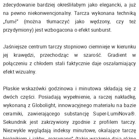
zdecydowanie bardziej określiłabym jako elegancki, a już
na pewno niekonwencjonalny. Tarcza wykonana techniką
„fumé” (można tłumaczyć jako wędzony, czy też
przydymiony) jest wzbogacona o efekt sunburst.
Jaśniejsze centrum tarczy stopniowo ciemnieje w kierunku
jej krawędzi, przechodząc w szarość. Gradient w
połączeniu z chłodem stali faktycznie daje oszałamiający
efekt wizualny.
Płaskie wskazówki godzinowa i minutowa składają się z
dwóch części. Posiadają wypełnienie, a raczej nakładkę,
wykonaną z Globolight, innowacyjnego materiału na bazie
ceramiki, zawierającego substancję Super-LumiNova®.
Sekundnik jest zakrzywiony zgodnie z profilem tarczy.
Niezwykle wyglądają indeksy minutowe, okalające tarczę
bieżnikiem i jakby „rozsypane” (takie wrażenie dają różne