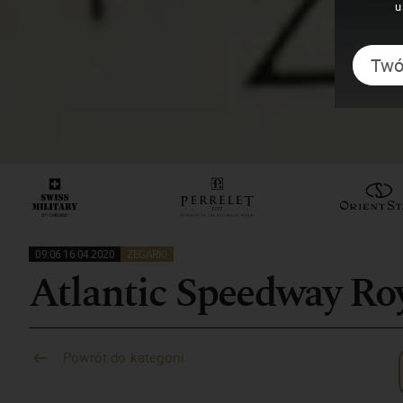
u
09:06 16.04.2020
ZEGARKI
Atlantic Speedway Ro
Powrót do kategorii