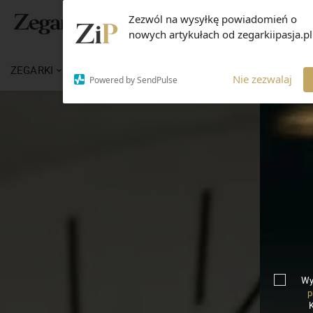
Zezwól na wysyłkę powiadomień o
nowych artykułach od zegarkiipasja.pl
ZEGARKI
WIADOMOŚCI
WIEDZA
MARKI
Nie zezwalaj
Powered by SendPulse
Wy
p