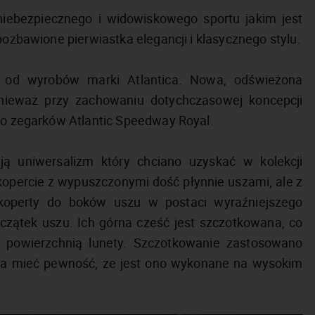
niebezpiecznego i widowiskowego sportu jakim jest
pozbawione pierwiastka elegancji i klasycznego stylu.
z od wyrobów marki Atlantica. Nowa, odświeżona
ponieważ przy zachowaniu dotychczasowej koncepcji
tro zegarków Atlantic Speedway Royal.
ą uniwersalizm który chciano uzyskać w kolekcji
kopercie z wypuszczonymi dość płynnie uszami, ale z
koperty do boków uszu w postaci wyraźniejszego
czątek uszu. Ich górna cześć jest szczotkowana, co
 powierzchnią lunety. Szczotkowanie zastosowano
na mieć pewność, że jest ono wykonane na wysokim