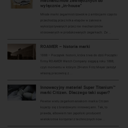
mechanizmów zewnętrznych do
wyłącznie „in-house”
Młode marki zegarmistrzowskie z ambicjami często
przechodzą przez kilka etapów w zakresie
wykorzystywanych przez nie mechanizmów
stosowanych w produkowanych zegarkach. Ze ...
ROAMER – historia marki
1888 – Początek historii, która trwa do dziś Początki
firmy ROAMER Watch Company sięgają roku 1888,
czyli momentu w którym 29-letni Fritz Meyer założył
własną pracownię z ...
Innowacyjny materiał Super Titanium™
marki Citizen. Dlaczego taki super?
Pewnie wielu zegarkomaniakom marka Citizen
kojarzy się z branżowymi innowacjami. Tak, to
prawda, albowiem ten japoński producent
wielokrotnie korzystał z technicznych now ...