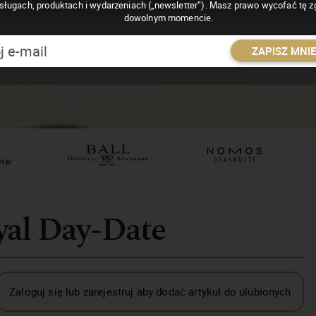
sługach, produktach i wydarzeniach („newsletter”). Masz prawo wycofać tę 
dowolnym momencie.
ZAPISZ MNI
yal Day-Date
Zaloguj się lub zarejestruj aby dodać artykuł do ulubionych