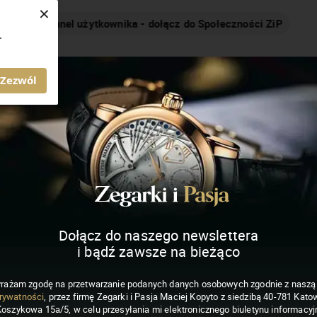
×
Nakręcamy pozytywnie... cały czas!
.
MAGAZYN ZEGARKI I PASJA
Zezwól
Dołącz do naszego newslettera
i bądź zawsze na bieżąco
rażam zgodę na przetwarzanie podanych danych osobowych zgodnie z nasz
rywatności
, przez firmę Zegarki i Pasja Maciej Kopyto z siedzibą 40-781 Katow
Koszykowa 15a/5, w celu przesyłania mi elektronicznego biuletynu informacyj