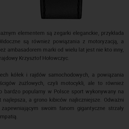
i ważnym elementem są zegarki eleganckie, przykłada
idoczne są również powiązania z motoryzacją, a
eż ambasadorem marki od wielu lat jest nie kto inny,
 rajdowy Krzysztof Hołowczyc.
erech kółek i rajdów samochodowych, a powiązania
cigów żużlowych, czyli motocykli, ale to również
 to bardzo popularny w Polsce sport wykonywany na
najlepsza, a grono kibiców najliczniejsze. Odważni
 zapewniającym swoim fanom gigantyczne strzały
ympatią.