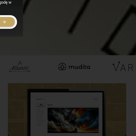
zgodę w
E