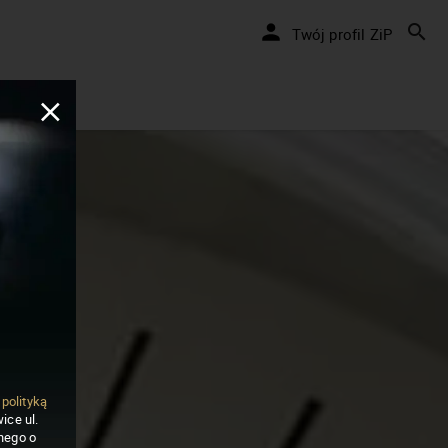
Twój profil ZiP
ą
polityką
ice ul.
nego o