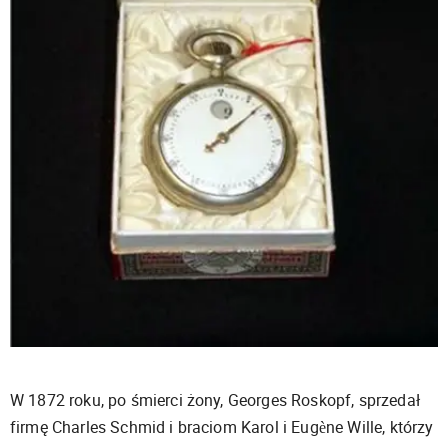
W 1872 roku, po śmierci żony, Georges Roskopf, sprzedał
firmę Charles Schmid i braciom Karol i Eugène Wille, którzy