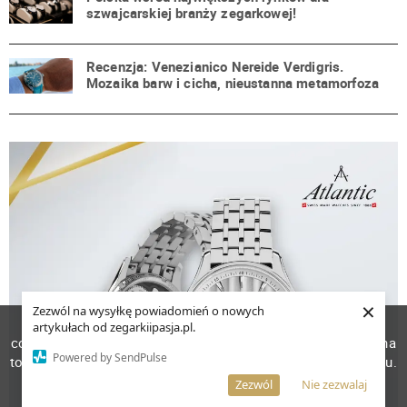
szwajcarskiej branży zegarkowej!
Recenzja: Venezianico Nereide Verdigris.
Mozaika barw i cicha, nieustanna metamorfoza
×
Zezwól na wysyłkę powiadomień o nowych
W celu poprawienia jakości usług korzystamy z plików
artykułach od zegarkiipasja.pl.
cookies. Pozostanie na stronie oznacza, iż wyrażasz zgodę na
Powered by SendPulse
to, że pliki cookies będą przechowywane w Twoim urządzeniu.
Więcej informacji
AKCEPTUJĘ
Zezwól
Nie zezwalaj