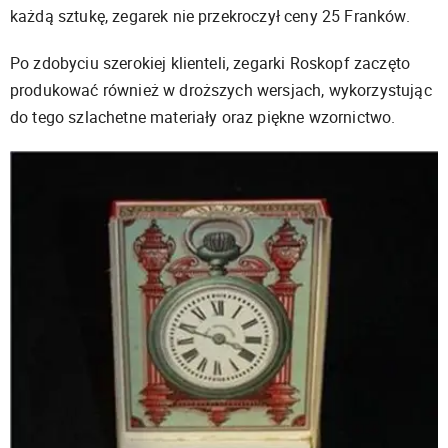
każdą sztukę, zegarek nie przekroczył ceny 25 Franków.
Po zdobyciu szerokiej klienteli, zegarki Roskopf zaczęto
produkować również w droższych wersjach, wykorzystując
do tego szlachetne materiały oraz piękne wzornictwo.