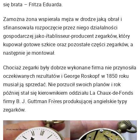
się brata – Fritza Eduarda.
Zamożna żona wspierała męża w drodze jaką obrał i
sfinansowała rozpoczęcie przez niego działalności
gospodarczej jako établisseur-producent zegarków, który
kupował gotowe szkice oraz pozostałe części zegarków, a
następnie je montował.
Chociaż zegarki były dobrze wykonane firma nie przynosiła
oczekiwanych rezultatów i George Roskopf w 1850 roku
musiał ją sprzedać. Nie porzucił swoich planów i rok
później stał się kierownikiem oddziału La Chaux-de-Fonds
firmy B. J. Guttman Frères produkującej angielskie typy
zegarków.