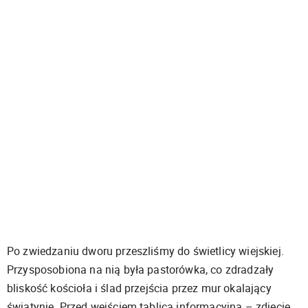
Po zwiedzaniu dworu przeszliśmy do świetlicy wiejskiej.
Przysposobiona na nią była pastorówka, co zdradzały
bliskość kościoła i ślad przejścia przez mur okalający
świątynię. Przed wejściem tablica informacyjna – zdjęcie