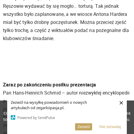
Ręszowie wydawać by się mogło… torturą. Tak jednak
wszystko było zaplanowane, a we wiosce Antona Hardera
miał być tylko drobny poczęstunek. Można przecież zjeść
tylko trochę, a część z wiktuałów podać na pożegnalne dla
klubowiczów śniadanie.
Zaraz po zakończeniu posiłku prezentacja
Pan Hans-Heinrich Schmid – autor niezwykłej encyklopedii
×
o niemieckich producentach zegarów o industrializacji i
Zezwól na wysyłkę powiadomień o nowych
W celu poprawienia jakości usług korzystamy z plików
artykułach od zegarkiipasja.pl.
początkach przemysłu zegarowego na Śląsku. Bardzo,
cookies. Pozostanie na stronie oznacza, iż wyrażasz zgodę na
bardzo ciekawy i usystematyzowany wykład. Na co warto
Powered by SendPulse
to, że pliki cookies będą przechowywane w Twoim urządzeniu.
zwrócić uwagę, rozwój przemysłu zegarowego rozpoczął
Więcej informacji
AKCEPTUJĘ
Zezwól
Nie zezwalaj
się jeszcze przed wykorzystaniem do produkcji maszyny