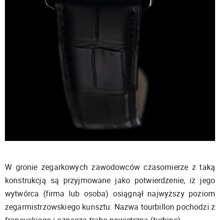
W gronie zegarkowych zawodowców czasomierze z taką
konstrukcją są przyjmowane jako potwierdzenie, iż jego
wytwórca (firma lub osoba) osiągnął najwyższy poziom
zegarmistrzowskiego kunsztu. Nazwa tourbillon pochodzi z