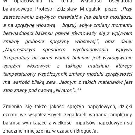
W opracowaniu na temat własności oscylatora
balansowego Profesor Zdzisław Mrugalski pisze:
„Przy
zastosowaniu zwykłych materiałów (na balans mosiądzu,
a na sprężynę włosową – brązu) wpływ zmiany momentu
bezwładności balansu prawie równoważy się z wpływem
zmiany grubości sprężyny włosowej.”, oraz dalej:
„Najprostszym sposobem wyeliminowania wpływu
temperatury na okres wahań balansu jest wykonywanie
sprężyn włosowych z takiego materiału, którego
temperaturowy współczynnik zmiany modułu sprężystości
ma wartość bliską zera. Jednym z takich materiałów jest
stop znany pod nazwą „Nivarox”...
”*
Zmieniła się także jakość sprężyn napędowych, dzięki
czemu we współczesnych zegarkach wahania amplitudy
balansu wynikające z wielkości impulsów napędowych są
znacznie mniejsze niż w czasach Breguet’a.