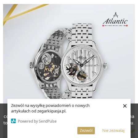
×
Zezwól na wysyłkę powiadomień o nowych
W celu poprawienia jakości usług korzystamy z plików
artykułach od zegarkiipasja.pl.
cookies. Pozostanie na stronie oznacza, iż wyrażasz zgodę na
Powered by SendPulse
to, że pliki cookies będą przechowywane w Twoim urządzeniu.
Więcej informacji
AKCEPTUJĘ
Zezwól
Nie zezwalaj