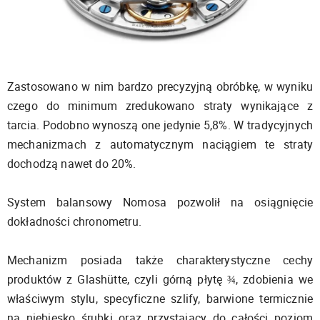
Zastosowano w nim bardzo precyzyjną obróbkę, w wyniku
czego do minimum zredukowano straty wynikające z
tarcia. Podobno wynoszą one jedynie 5,8%. W tradycyjnych
mechanizmach z automatycznym naciągiem te straty
dochodzą nawet do 20%.
System balansowy Nomosa pozwolił na osiągnięcie
dokładności chronometru.
Mechanizm posiada także charakterystyczne cechy
produktów z Glashütte, czyli górną płytę ¾, zdobienia we
właściwym stylu, specyficzne szlify, barwione termicznie
na niebiesko śrubki oraz przystający do całości poziom