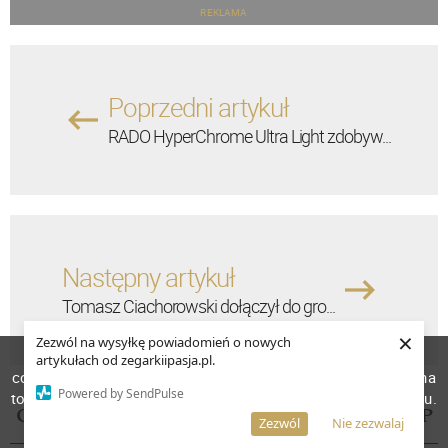
REKLAMA
Poprzedni artykuł
RADO HyperChrome Ultra Light zdobyw...
Następny artykuł
Tomasz Ciachorowski dołączył do gro...
×
Zezwól na wysyłkę powiadomień o nowych
W celu poprawienia jakości usług korzystamy z plików
artykułach od zegarkiipasja.pl.
cookies. Pozostanie na stronie oznacza, iż wyrażasz zgodę na
Powered by SendPulse
to, że pliki cookies będą przechowywane w Twoim urządzeniu.
OSTATNIO AKTYWNI W SPOŁECZNOŚCI ZIP
Więcej informacji
AKCEPTUJĘ
Zezwól
Nie zezwalaj