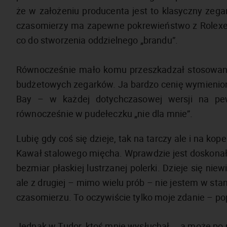
że w założeniu producenta jest to klasyczny zeg
czasomierzy ma zapewne pokrewieństwo z Rolexem
co do stworzenia oddzielnego „brandu”.
Równocześnie mało komu przeszkadzał stosowan
budżetowych zegarków. Ja bardzo cenię wymienion
Bay – w każdej dotychczasowej wersji na pewno
równocześnie w pudełeczku „nie dla mnie”.
Lubię gdy coś się dzieje, tak na tarczy ale i na kope
Kawał stalowego mięcha. Wprawdzie jest doskonały s
bezmiar płaskiej lustrzanej polerki. Dzieje się nie
ale z drugiej – mimo wielu prób – nie jestem w st
czasomierzu. To oczywiście tylko moje zdanie – p
Jednak w Tudor, ktoś mnie wysłuchał…. a może po