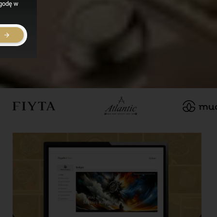
zgodę w
E