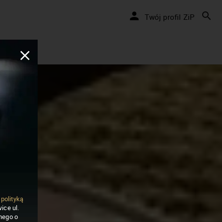
Twój profil ZiP
ą
polityką
ice ul.
nego o