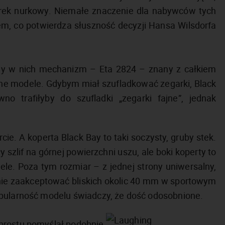
arek nurkowy. Niemałe znaczenie dla nabywców tych
, co potwierdza słuszność decyzji Hansa Wilsdorfa
y w nich mechanizm – Eta 2824 – znany z całkiem
e modele. Gdybym miał szufladkować zegarki, Black
 trafiłyby do szufladki „zegarki fajne”, jednak
rcie. A koperta Black Bay to taki soczysty, gruby stek.
zlif na górnej powierzchni uszu, ale boki koperty to
wiele. Poza tym rozmiar – z jednej strony uniwersalny,
anie zaakceptować bliskich okolic 40 mm w sportowym
opularność modelu świadczy, że dość odosobnione.
 prostu pomyślał podobnie