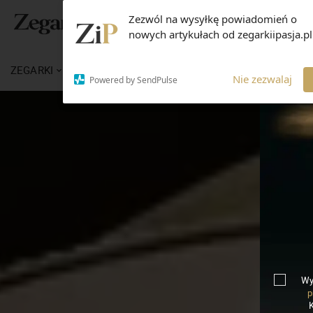
Zezwól na wysyłkę powiadomień o
nowych artykułach od zegarkiipasja.pl
ZEGARKI
WIADOMOŚCI
WIEDZA
MARKI
Nie zezwalaj
Powered by SendPulse
Wy
p