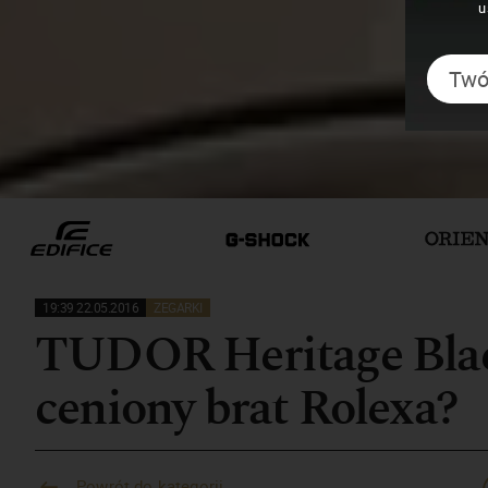
u
19:39 22.05.2016
ZEGARKI
TUDOR Heritage Black
ceniony brat Rolexa?
Powrót do kategorii