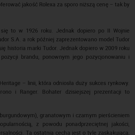
ferować jakość Rolexa za sporo niższą cenę – tak by
się to w 1926 roku. Jednak dopiero po II Wojnie
dor S.A. a rok później zaprezentowano model Tudor
się historia marki Tudor. Jednak dopiero w 2009 roku
j pozycji brandu, ponownym jego pozycjonowaniu i
Heritage – linii, która odniosła duży sukces rynkowy.
ono i Ranger. Bohater dzisiejszej prezentacji to
(burgundowym), granatowym i czarnym pierścieniem
opularnością, z powodu ponadprzeciętnej jakości,
alności. Ta ostatnia cecha jest o tyle zaskakująca,