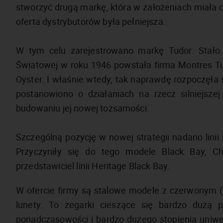
stworzyć drugą markę, która w założeniach miała o
oferta dystrybutorów była pełniejsza.
W tym celu zarejestrowano markę Tudor. Stało 
Światowej w roku 1946 powstała firma Montres Tu
Oyster. I właśnie wtedy, tak naprawdę rozpoczęła 
postanowiono o działaniach na rzecz silniejsze
budowaniu jej nowej tożsamości.
Szczególną pozycję w nowej strategii nadano linii 
Przyczyniły się do tego modele Black Bay, Chr
przedstawiciel linii Heritage Black Bay.
W ofercie firmy są stalowe modele z czerwonym 
lunety. To zegarki cieszące się bardzo dużą p
ponadczasowości i bardzo dużego stopienia uniwers