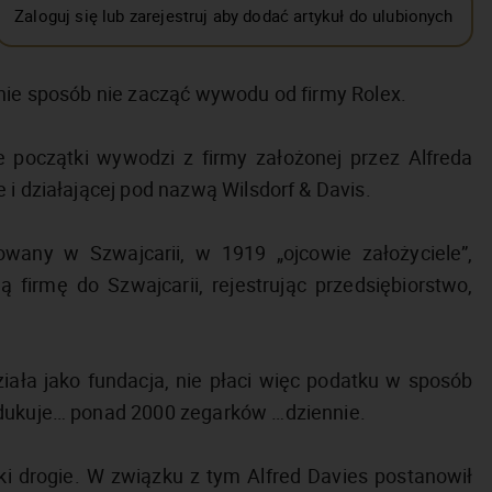
Zaloguj się lub zarejestruj aby dodać artykuł do ulubionych
 nie sposób nie zacząć wywodu od firmy Rolex.
e początki wywodzi z firmy założonej przez Alfreda
 i działającej pod nazwą Wilsdorf & Davis.
wany w Szwajcarii, w 1919 „ojcowie założyciele”,
firmę do Szwajcarii, rejestrując przedsiębiorstwo,
iała jako fundacja, nie płaci więc podatku w sposób
odukuje… ponad 2000 zegarków …dziennie.
ki drogie. W związku z tym Alfred Davies postanowił