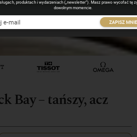
sługach, produktach i wydarzeniach („newsletter”). Masz prawo wycofać tę 
dowolnym momencie.
ZAPISZ MNI
 Bay – tańszy, acz