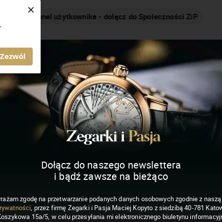
×
Nakręcamy pozytywnie... cały czas!
.
MAGAZYN ZEGARKI I PASJA
Zezwól
Dołącz do naszego newslettera
i bądź zawsze na bieżąco
rażam zgodę na przetwarzanie podanych danych osobowych zgodnie z nasz
rywatności
, przez firmę Zegarki i Pasja Maciej Kopyto z siedzibą 40-781 Katow
Koszykowa 15a/5, w celu przesyłania mi elektronicznego biuletynu informacyj