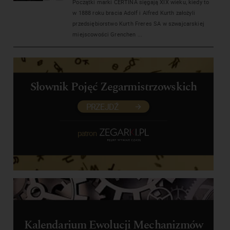
Początki marki CERTINA sięgają XIX wieku, kiedy to
w 1888 roku bracia Adolf i Alfred Kurth założyli
przedsiębiorstwo Kurth Freres SA w szwajcarskiej
miejscowości Grenchen ...
Słownik Pojęć Zegarmistrzowskich
PRZEJDŹ
patron
Kalendarium Ewolucji Mechanizmów