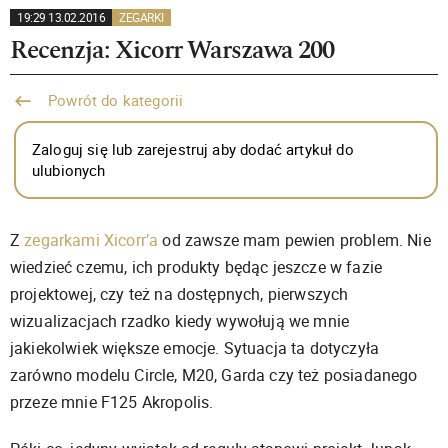
19:29 13.02.2016
ZEGARKI
Recenzja: Xicorr Warszawa 200
Powrót do kategorii
Zaloguj się lub zarejestruj aby dodać artykuł do
ulubionych
Z
zegarkami Xicorr’a
od zawsze mam pewien problem. Nie
wiedzieć czemu, ich produkty będąc jeszcze w fazie
projektowej, czy też na dostępnych, pierwszych
wizualizacjach rzadko kiedy wywołują we mnie
jakiekolwiek większe emocje. Sytuacja ta dotyczyła
zarówno modelu Circle, M20, Garda czy też posiadanego
przeze mnie F125 Akropolis.