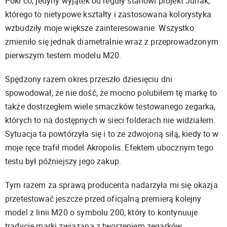
Póki co, jedyny wyjątek od reguły stanowi projekt Junak,
którego to nietypowe kształty i zastosowana kolorystyka
wzbudziły moje większe zainteresowanie. Wszystko
zmieniło się jednak diametralnie wraz z przeprowadzonym
pierwszym testem modelu M20.
Spędzony razem okres przeszło dziesięciu dni
spowodował, że nie dość, że mocno polubiłem tę markę to
także dostrzegłem wiele smaczków testowanego zegarka,
których to na dostępnych w sieci folderach nie widziałem.
Sytuacja ta powtórzyła się i to ze zdwojoną siłą, kiedy to w
moje ręce trafił model Akropolis. Efektem ubocznym tego
testu był późniejszy jego zakup.
Tym razem za sprawą producenta nadarzyła mi się okazja
przetestować jeszcze przed oficjalną premierą kolejny
model z linii M20 o symbolu 200, który to kontynuuje
tradycję marki związaną z tworzeniem zegarków