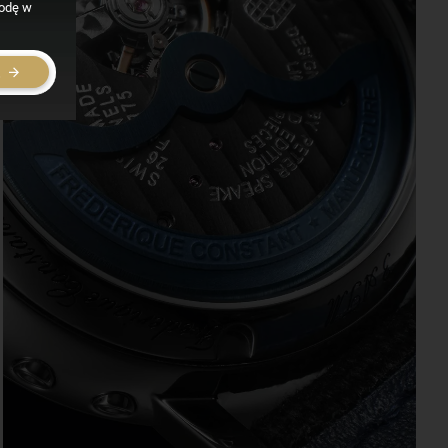
godę w
E