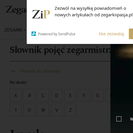
Zezwól na wysyłkę powiadomień o
nowych artykułach od zegarkiipasja.pl
ZEGARKI
WIADOMOŚCI
WIEDZA
MARKI
M
Nie zezwalaj
Powered by SendPulse
Słownik pojęć zegarmistrzowsk
Powrót do słownika
Na skróty:
A
B
C
D
E
F
G
H
I
T
U
W
V
Z
W