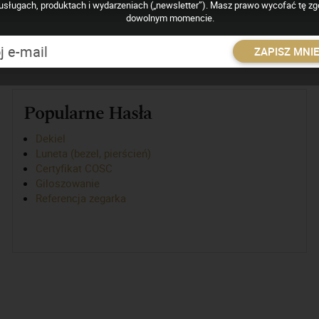
usługach, produktach i wydarzeniach („newsletter”). Masz prawo wycofać tę z
dowolnym momencie.
ZAPISZ MNI
Popularne Hasła
Dekiel
Luneta (bezel, pierścień)
Certyfikat COSC
Giloszowanie
Referencja zegarka