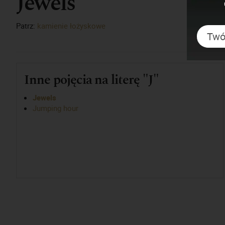
Jewels
Patrz:
kamienie łożyskowe
Inne pojęcia na literę "J"
Jewels
Jumping hour