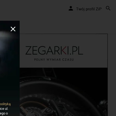
Nakręcamy pozytywnie... cały czas!
Twój profil ZiP
polityką
ce ul.
nego o