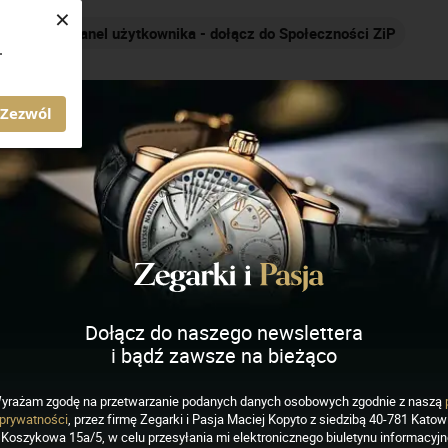
×
Panel użytkownika - dołącz do Społeczności ZiP
.
AGAZYN ZEGARKI I PASJA
Zezwól
ich
J
K
L
M
N
O
P
R
S
Dołącz do naszego newslettera
i bądź zawsze na bieżąco
yrażam zgodę na przetwarzanie podanych danych osobowych zgodnie z naszą
prywatności
, przez firmę Zegarki i Pasja Maciej Kopyto z siedzibą 40-781 Katowi
Koszykowa 15a/5, w celu przesyłania mi elektronicznego biuletynu informacyj