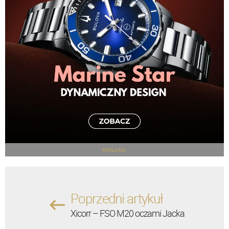
REKLAMA
Poprzedni artykuł
Xicorr – FSO M20 oczami Jacka