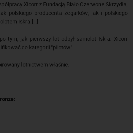
półpracy Xicorr z Fundacją Biało Czerwone Skrzydła,
ak polskiego producenta zegarków, jak i polskiego
olotem Iskra.[…]
o tym, jak pierwszy lot odbył samolot Iskra. Xicorr
ikować do kategorii "pilotów".
spirowany lotnictwem właśnie.
ronze: