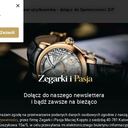
×
Nakręcamy pozytywnie... cały czas!
.
MAGAZYN ZEGARKI I PASJA
Zezwól
Dołącz do naszego newslettera
i bądź zawsze na bieżąco
rażam zgodę na przetwarzanie podanych danych osobowych zgodnie z nasz
rywatności
, przez firmę Zegarki i Pasja Maciej Kopyto z siedzibą 40-781 Katow
Koszykowa 15a/5, w celu przesyłania mi elektronicznego biuletynu informacyj