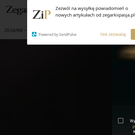
Zezwól na wysyłkę powiadomień o
nowych artykułach od zegarkiipasja.pl
ZEGARKI
WIADOMOŚCI
WIEDZA
MARKI
Nie zezwalaj
Powered by SendPulse
Wy
p