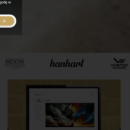
zgodę w
E