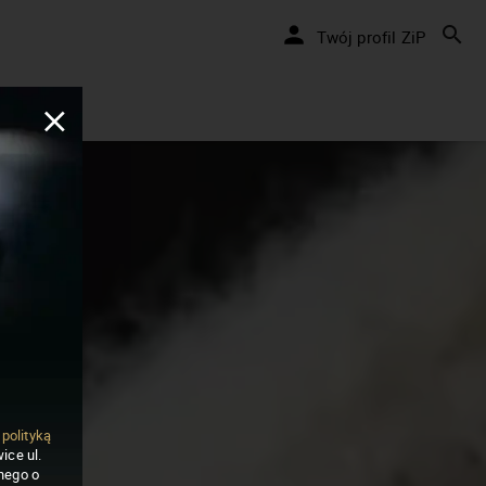
Twój profil ZiP
ą
polityką
ice ul.
nego o