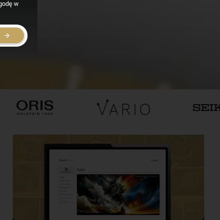
zgodę w
E