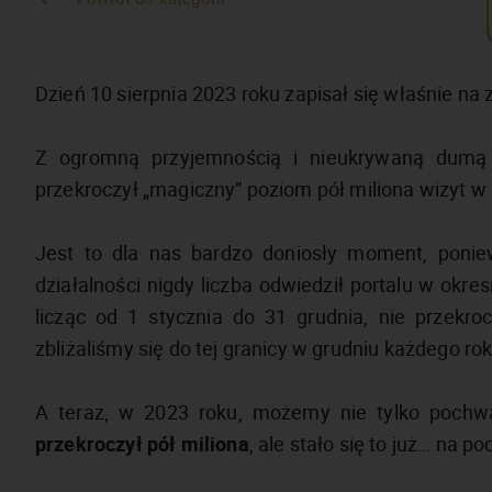
Dzień 10 sierpnia 2023 roku zapisał się właśnie n
Z ogromną przyjemnością i nieukrywaną dumą m
przekroczył „magiczny” poziom pół miliona wizyt w s
Jest to dla nas bardzo doniosły moment, poniew
działalności nigdy liczba odwiedził portalu w okr
licząc od 1 stycznia do 31 grudnia, nie przekrocz
zbliżaliśmy się do tej granicy w grudniu każdego rok
A teraz, w 2023 roku, możemy nie tylko pochwa
przekroczył pół miliona
, ale stało się to już… na po