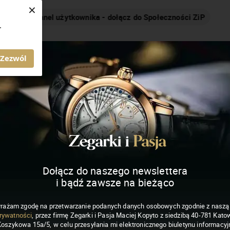
×
Nakręcamy pozytywnie... cały czas!
.
MAGAZYN ZEGARKI I PASJA
Zezwól
Dołącz do naszego newslettera
i bądź zawsze na bieżąco
rażam zgodę na przetwarzanie podanych danych osobowych zgodnie z nasz
rywatności
, przez firmę Zegarki i Pasja Maciej Kopyto z siedzibą 40-781 Katow
Koszykowa 15a/5, w celu przesyłania mi elektronicznego biuletynu informacyj