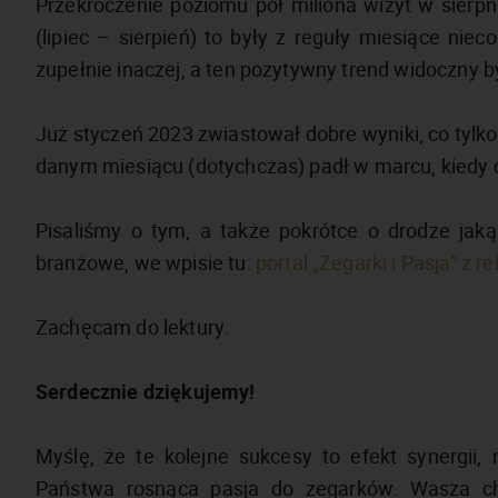
Przekroczenie poziomu pół miliona wizyt w sierpniu
(lipiec – sierpień) to były z reguły miesiące niec
zupełnie inaczej, a ten pozytywny trend widoczny by
Już styczeń 2023 zwiastował dobre wyniki, co tylko
danym miesiącu (dotychczas) padł w marcu, kiedy
Pisaliśmy o tym, a także pokrótce o drodze jak
branżowe, we wpisie tu:
portal „Zegarki i Pasja” z
Zachęcam do lektury.
Serdecznie dziękujemy!
Myślę, że te kolejne sukcesy to efekt synergii,
Państwa rosnąca pasja do zegarków. Wasza ch