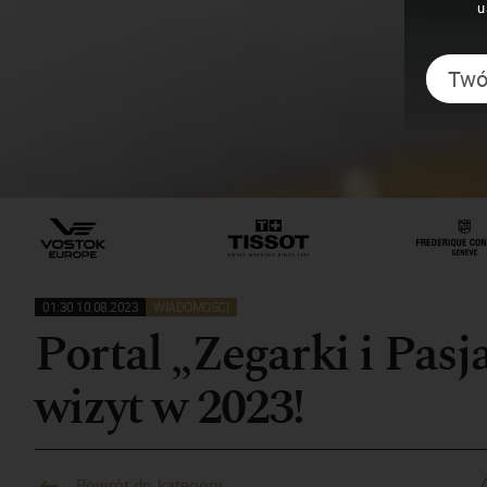
u
01:30 10.08.2023
WIADOMOŚCI
Portal „Zegarki i Pasja
wizyt w 2023!
Powrót do kategorii