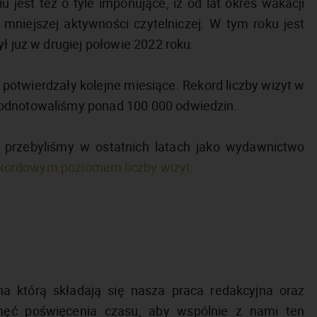
 jest też o tyle imponujące, iż od lat okres wakacji
o mniejszej aktywności czytelniczej. W tym roku jest
ł już w drugiej połowie 2022 roku.
 potwierdzały kolejne miesiące. Rekord liczby wizyt w
 odnotowaliśmy ponad 100 000 odwiedzin.
ą przebyliśmy w ostatnich latach jako wydawnictwo
 rekordowym poziomem liczby wizyt
.
 na którą składają się nasza praca redakcyjna oraz
ęć poświęcenia czasu, aby wspólnie z nami ten