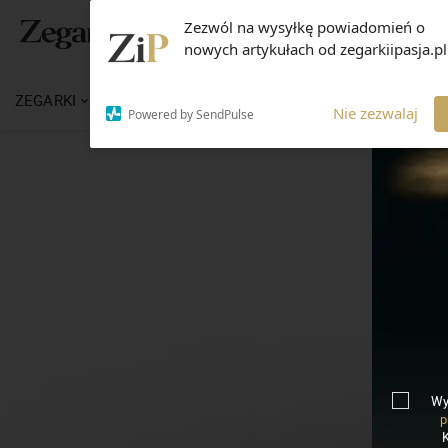
Zezwól na wysyłkę powiadomień o
nowych artykułach od zegarkiipasja.pl
ZEGARKI
WIADOMOŚCI
WIEDZA
MARKI
Nie zezwalaj
Powered by SendPulse
Wy
p