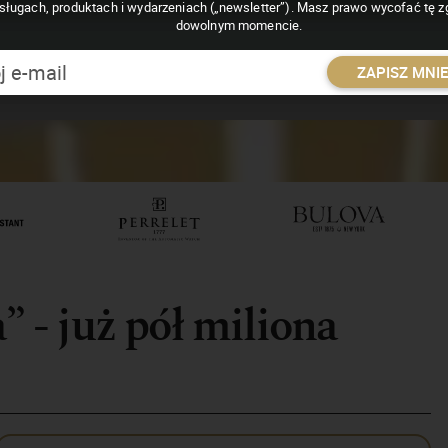
sługach, produktach i wydarzeniach („newsletter”). Masz prawo wycofać tę 
dowolnym momencie.
ZAPISZ MNI
” - już pół miliona