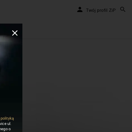
Twój profil ZiP
ą
polityką
ice ul.
nego o