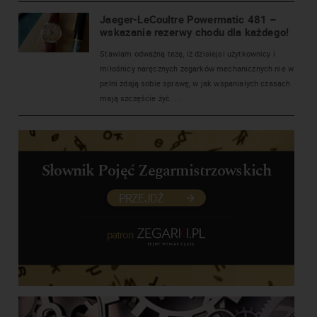
Jaeger-LeCoultre Powermatic 481 –
wskazanie rezerwy chodu dla każdego!
Stawiam odważną tezę, iż dzisiejsi użytkownicy i
miłośnicy naręcznych zegarków mechanicznych nie w
pełni zdają sobie sprawę, w jak wspaniałych czasach
mają szczęście żyć. ...
Słownik Pojęć Zegarmistrzowskich
PRZEJDŹ
patron