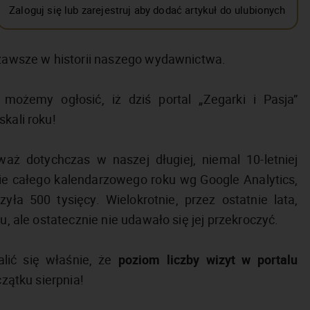
Zaloguj się lub zarejestruj aby dodać artykuł do ulubionych
a zawsze w historii naszego wydawnictwa.
ożemy ogłosić, iż dziś portal „Zegarki i Pasja”
kali roku!
aż dotychczas w naszej długiej, niemal 10-letniej
esie całego kalendarzowego roku wg Google Analytics,
yła 500 tysięcy. Wielokrotnie, przez ostatnie lata,
u, ale ostatecznie nie udawało się jej przekroczyć.
lić się właśnie, że
poziom liczby wizyt w portalu
czątku sierpnia!