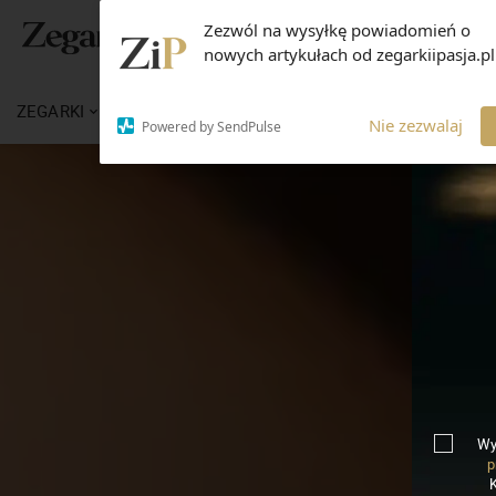
Zezwól na wysyłkę powiadomień o
nowych artykułach od zegarkiipasja.pl
ZEGARKI
WIADOMOŚCI
WIEDZA
MARKI
Nie zezwalaj
Powered by SendPulse
Wy
p