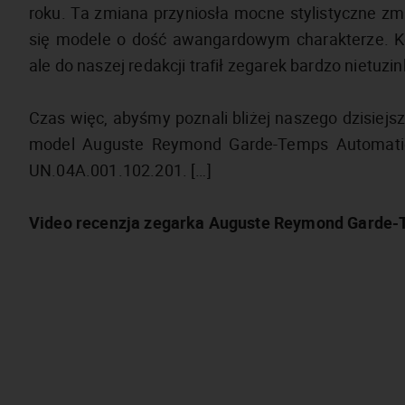
roku. Ta zmiana przyniosła mocne stylistyczne zmi
się modele o dość awangardowym charakterze. Kol
ale do naszej redakcji trafił zegarek bardzo nietuzi
Czas więc, abyśmy poznali bliżej naszego dzisiejsze
model Auguste Reymond Garde-Temps Automatiqu
UN.04A.001.102.201. […]
Video recenzja zegarka Auguste Reymond Garde-