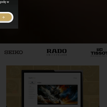
zgodę w
E