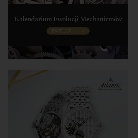
Kalendarium Ewolucji Mechanizmów
PRZEJDŹ