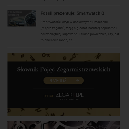
Fossil prezentuje: Smartwatch Q
Smartwatch'e, czyli w dosłownym tłumaczenu
„mądre-zegarki”, stają się coraz bardziej popularne i
coraz chętniej kupowane. Trudno powiedzieć, czy jest
to chwilowa moda, cz ...
Słownik Pojęć Zegarmistrzowskich
PRZEJDŹ
patron