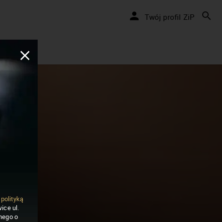
Twój profil ZiP
ą
polityką
ice ul.
nego o