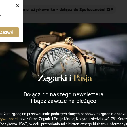
×
Nakręcamy pozytywnie... cały czas!
.
MAGAZYN ZEGARKI I PASJA
Zezwól
Dołącz do naszego newslettera
i bądź zawsze na bieżąco
rażam zgodę na przetwarzanie podanych danych osobowych zgodnie z nasz
rywatności
, przez firmę Zegarki i Pasja Maciej Kopyto z siedzibą 40-781 Katow
Koszykowa 15a/5, w celu przesyłania mi elektronicznego biuletynu informacyj