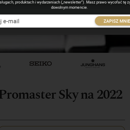
sługach, produktach i wydarzeniach („newsletter”). Masz prawo wycofać tę 
dowolnym momencie.
ZAPISZ MNI
 Promaster Sky na 2022