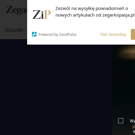
Zezwól na wysyłkę powiadomień o
nowych artykułach od zegarkiipasja.pl
ZEGARKI
WIADOMOŚCI
WIEDZA
MARKI
Nie zezwalaj
Powered by SendPulse
Wy
p