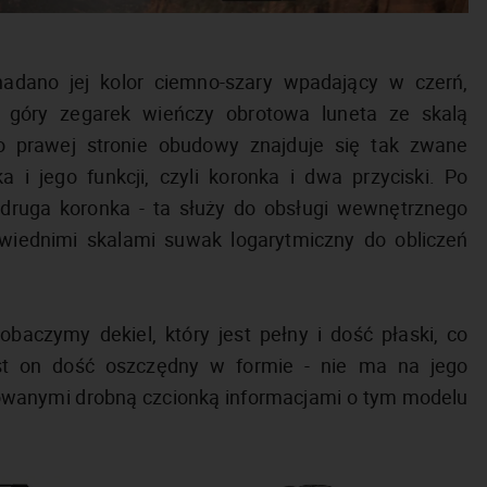
adano jej kolor ciemno-szary wpadający w czerń,
 góry zegarek wieńczy obrotowa luneta ze skalą
o prawej stronie obudowy znajduje się tak zwane
 i jego funkcji, czyli koronka i dwa przyciski. Po
t druga koronka - ta służy do obsługi wewnętrznego
owiednimi skalami suwak logarytmiczny do obliczeń
aczymy dekiel, który jest pełny i dość płaski, co
st on dość oszczędny w formie - nie ma na jego
owanymi drobną czcionką informacjami o tym modelu