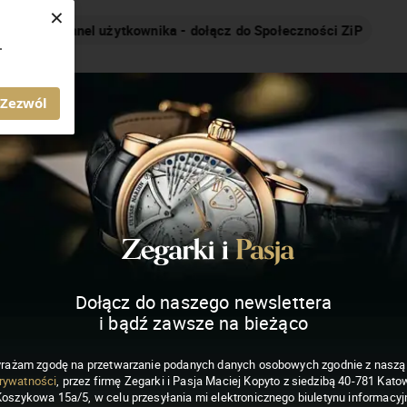
×
Nakręcamy pozytywnie... cały czas!
.
MAGAZYN ZEGARKI I PASJA
Zezwól
Dołącz do naszego newslettera
i bądź zawsze na bieżąco
rażam zgodę na przetwarzanie podanych danych osobowych zgodnie z nasz
rywatności
, przez firmę Zegarki i Pasja Maciej Kopyto z siedzibą 40-781 Katow
Koszykowa 15a/5, w celu przesyłania mi elektronicznego biuletynu informacyj