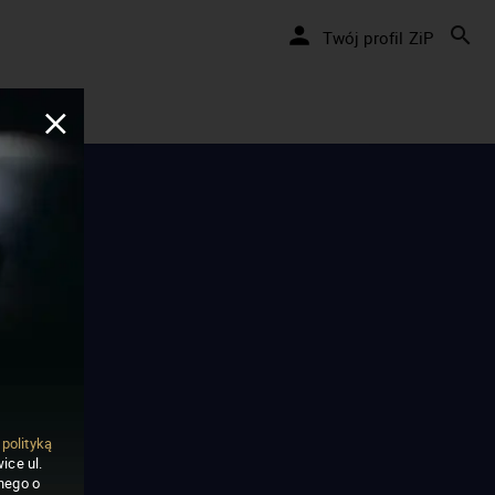
Twój profil ZiP
ą
polityką
ice ul.
nego o