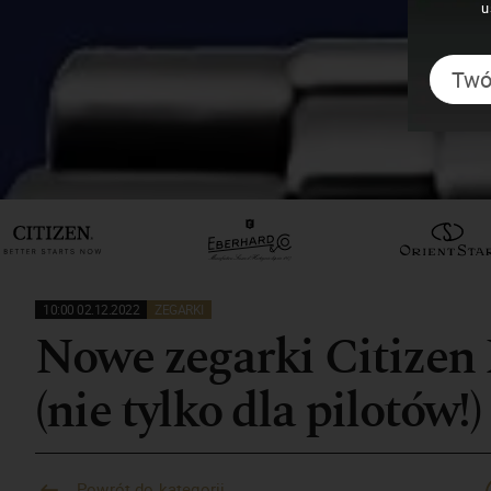
u
10:00 02.12.2022
ZEGARKI
Nowe zegarki Citizen
(nie tylko dla pilotów!)
Powrót do kategorii