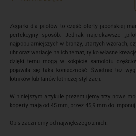
Zegarki dla pilotów to część oferty japońskiej mar
perfekcyjny sposób. Jednak najciekawsze „pil
najpopularniejszych w branży, utartych wzorach, czyl
uhr oraz wariacje na ich temat, tylko własne kreacj
dzięki temu mogą w kokpicie samolotu częściow
pojawiła się taka konieczność. Świetnie też wygl
lotników lub fanów lotniczej stylizacji.
W niniejszym artykule prezentujemy trzy nowe mod
koperty mają od 45 mm, przez 45,9 mm do imponuj
Opis zaczniemy od największego z nich.