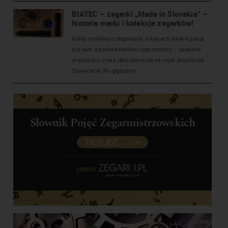
BIATEC – zegarki „Made in Slovakia” –
historia marki i kolekcja zegarków!
Kiedy myślimy o zegarkach, o krajach jakie kojarzą
się nam z powstawaniem czasomierzy – zapewne
większości z nas jako pierwsza na myśl przychodzi
Szwajcaria. Po głębszym ...
Słownik Pojęć Zegarmistrzowskich
PRZEJDŹ
patron