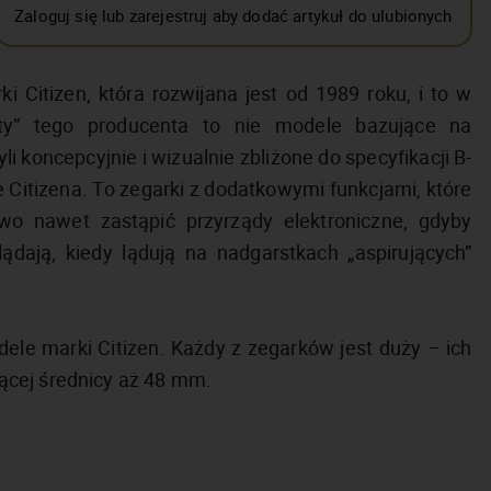
Zaloguj się lub zarejestruj aby dodać artykuł do ulubionych
ki Citizen, która rozwijana jest od 1989 roku, i to w
oty” tego producenta to nie modele bazujące na
i koncepcyjnie i wizualnie zbliżone do specyfikacji B-
e Citizena. To zegarki z dodatkowymi funkcjami, które
o nawet zastąpić przyrządy elektroniczne, gdyby
ądają, kiedy lądują na nadgarstkach „aspirujących”
ele marki Citizen. Każdy z zegarków jest duży – ich
ącej średnicy aż 48 mm.