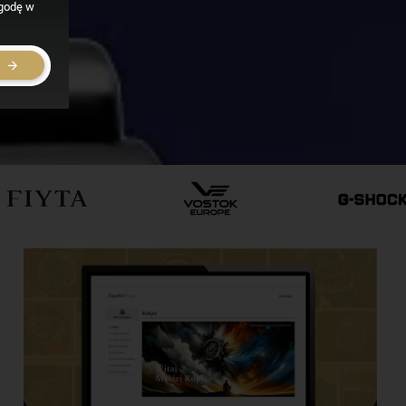
zgodę w
E