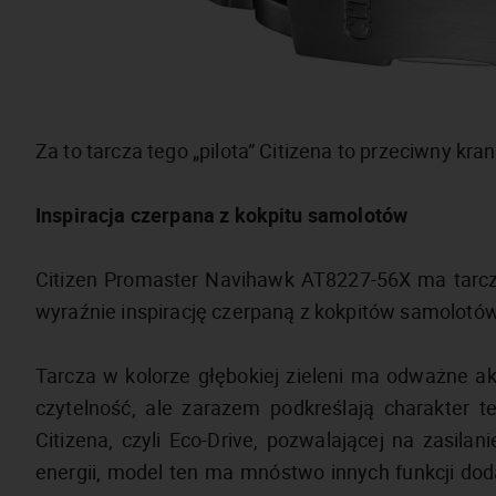
Za to tarcza tego „pilota” Citizena to przeciwny krani
Inspiracja czerpana z kokpitu samolotów
Citizen Promaster Navihawk AT8227-56X ma tarcz
wyraźnie inspirację czerpaną z kokpitów samolotów
Tarcza w kolorze głębokiej zieleni ma odważne a
czytelność, ale zarazem podkreślają charakter t
Citizena, czyli Eco-Drive, pozwalającej na zasila
energii, model ten ma mnóstwo innych funkcji dod