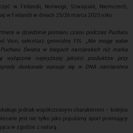
zyć w Finlandii, Norwegii, Szwajcarii, Niemczech,
 się w Finlandii w dniach 25/26 marca 2023 roku.
artnera w dziedzinie pomiaru czasu podczas Pucharu
el Vion, sekretarz generalny FIS.
„Nie mogę sobie
e Pucharu Świata w biegach narciarskich niż marka
ę wyłącznie najwyższej jakości produktów przy
rzyrody doskonale wpisuje się w DNA narciarstwa
y zaskakuje jednak współczesnym charakterem – kolejna
lecane jest nie tylko jako popularny sport promujący
ająca w zgodzie z naturą.