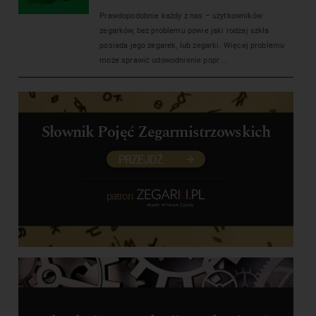
Prawdopodobnie każdy z nas – użytkowników
zegarków, bez problemu powie jaki rodzaj szkła
posiada jego zegarek, lub zegarki. Więcej problemu
może sprawić udowodnienie popr ...
Słownik Pojęć Zegarmistrzowskich
PRZEJDŹ
patron