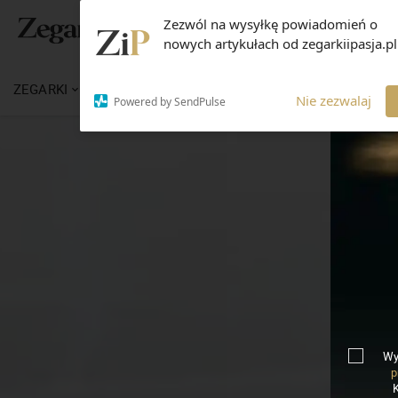
Zezwól na wysyłkę powiadomień o
nowych artykułach od zegarkiipasja.pl
ZEGARKI
WIADOMOŚCI
WIEDZA
MARKI
Nie zezwalaj
Powered by SendPulse
Wy
p