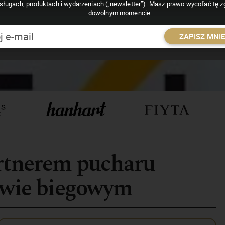
sługach, produktach i wydarzeniach („newsletter”). Masz prawo wycofać tę 
dowolnym momencie.
ZAPISZ MNI
artnerem pucharu
stwie biegowym