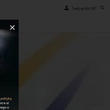
Twój profil ZiP
ą
polityką
ice ul.
nego o