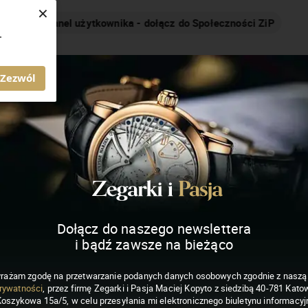
×
Nakręcamy pozytywnie... cały czas!
.
MAGAZYN ZEGARKI I PASJA
Zezwól
Dołącz do naszego newslettera
i bądź zawsze na bieżąco
rażam zgodę na przetwarzanie podanych danych osobowych zgodnie z nasz
rywatności
, przez firmę Zegarki i Pasja Maciej Kopyto z siedzibą 40-781 Katow
Koszykowa 15a/5, w celu przesyłania mi elektronicznego biuletynu informacyj