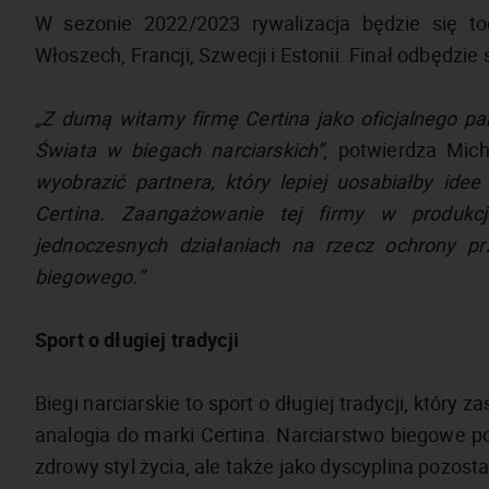
W sezonie 2022/2023 rywalizacja będzie się toc
Włoszech, Francji, Szwecji i Estonii. Finał odbędzie
„Z dumą witamy firmę Certina jako oficjalnego p
Świata w biegach narciarskich”
, potwierdza Mich
wyobrazić partnera, który lepiej uosabiałby ide
Certina. Zaangażowanie tej firmy w produkcj
jednoczesnych działaniach na rzecz ochrony p
biegowego.”
Sport o długiej tradycji
Biegi narciarskie to sport o długiej tradycji, któr
analogia do marki Certina. Narciarstwo biegowe po
zdrowy styl życia, ale także jako dyscyplina pozost