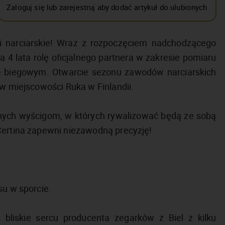
Zaloguj się lub zarejestruj aby dodać artykuł do ulubionych
i narciarskie! Wraz z rozpoczęciem nadchodzącego
4 lata rolę oficjalnego partnera w zakresie pomiaru
e biegowym. Otwarcie sezonu zawodów narciarskich
 w miejscowości Ruka w Finlandii.
nych wyścigom, w których rywalizować będą ze sobą
Certina zapewni niezawodną precyzję!
su w sporcie.
 bliskie sercu producenta zegarków z Biel z kilku