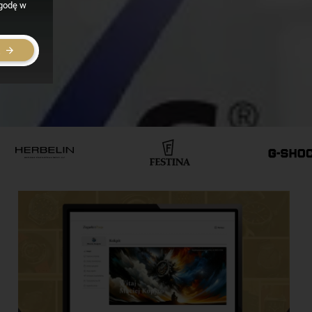
zgodę w
E