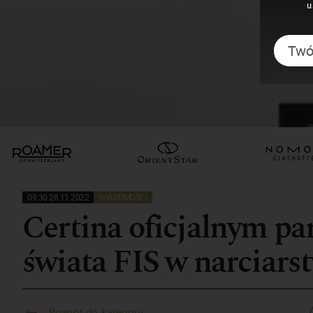
u
09:30 28.11.2022
WIADOMOŚCI
Certina oficjalnym p
świata FIS w narciar
Powrót do kategorii