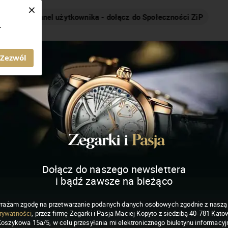
×
Nakręcamy pozytywnie... cały czas!
.
MAGAZYN ZEGARKI I PASJA
Zezwól
Dołącz do naszego newslettera
i bądź zawsze na bieżąco
rażam zgodę na przetwarzanie podanych danych osobowych zgodnie z nasz
rywatności
, przez firmę Zegarki i Pasja Maciej Kopyto z siedzibą 40-781 Katow
Koszykowa 15a/5, w celu przesyłania mi elektronicznego biuletynu informacyj