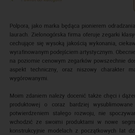
Polpora, jako marka będąca pionierem odradzania
laurach. Zielonogórska firma oferuje zegarki kla
cechujące się wysoką jakością wykonania, ciekaw
wyrafinowanym podejściem artystycznym. Obecnie 
na poziomie cenowym zegarków powszechnie dost
aspekt techniczny, oraz niszowy charakter m
wygórowanymi.
Moim zdaniem należy docenić także chęci i dążen
produktowej o coraz bardziej wysublimowane z
potwierdzeniem stałego rozwoju, nie spoczywa
wchodzić ze swoimi produktami w nowe segmen
konstrukcyjnie modelach z początkowych lat dzi