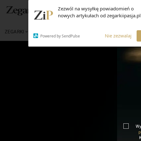
Zezwól na wysyłkę powiadomień o
nowych artykułach od zegarkiipasja.pl
ZEGARKI
WIADOMOŚCI
WIEDZA
MARKI
Nie zezwalaj
Powered by SendPulse
Wy
p