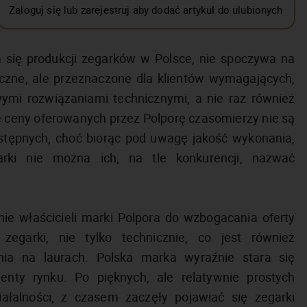
Zaloguj się lub zarejestruj aby dodać artykuł do ulubionych
 się produkcji zegarków w Polsce, nie spoczywa na
syczne, ale przeznaczone dla klientów wymagających,
ymi rozwiązaniami technicznymi, a nie raz również
ceny oferowanych przez Polporę czasomierzy nie są
ępnych, choć biorąc pod uwagę jakość wykonania,
arki nie można ich, na tle konkurencji, nazwać
ie właścicieli marki Polpora do wzbogacania oferty
egarki, nie tylko technicznie, co jest również
nia na laurach. Polska marka wyraźnie stara się
ty rynku. Po pięknych, ale relatywnie prostych
ałalności, z czasem zaczęły pojawiać się zegarki