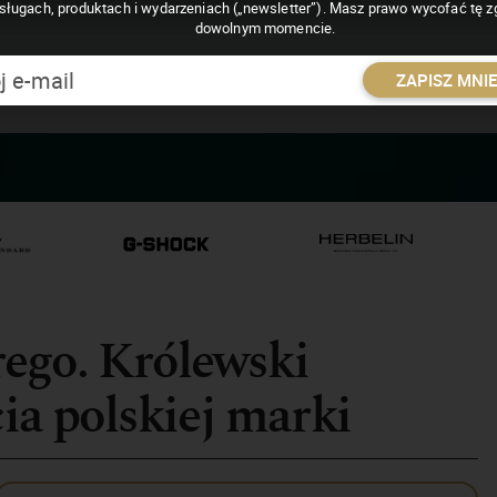
sługach, produktach i wydarzeniach („newsletter”). Masz prawo wycofać tę 
dowolnym momencie.
ZAPISZ MNI
ego. Królewski
cia polskiej marki