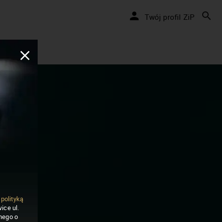
Twój profil ZiP
ą
polityką
ice ul.
nego o