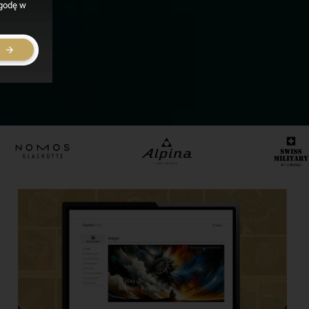
zgodę w
E