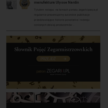
manufaktura Ulysse Nardin
Tytułem wstępu: na łamach portalu zegarkiipasja.pl
regularnie prezentujemy autorskie publikacje
przedstawiające historie powstania i rozwoju
cenionych dzisiaj producentów ...
Słownik Pojęć Zegarmistrzowskich
PRZEJDŹ
patron