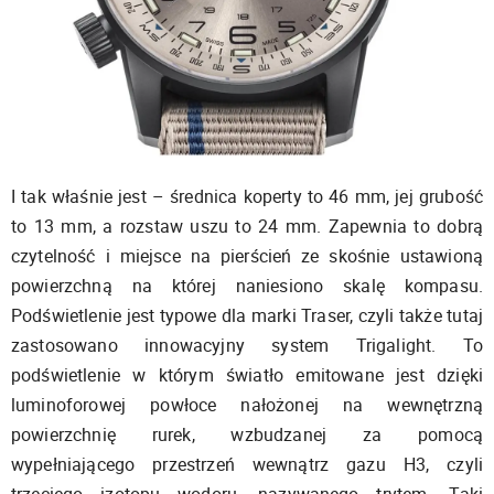
I tak właśnie jest – średnica koperty to 46 mm, jej grubość
to 13 mm, a rozstaw uszu to 24 mm. Zapewnia to dobrą
czytelność i miejsce na pierścień ze skośnie ustawioną
powierzchną na której naniesiono skalę kompasu.
Podświetlenie jest typowe dla marki Traser, czyli także tutaj
zastosowano innowacyjny system Trigalight. To
podświetlenie w którym światło emitowane jest dzięki
luminoforowej powłoce nałożonej na wewnętrzną
powierzchnię rurek, wzbudzanej za pomocą
wypełniającego przestrzeń wewnątrz gazu H3, czyli
trzeciego izotopu wodoru, nazywanego trytem. Taki