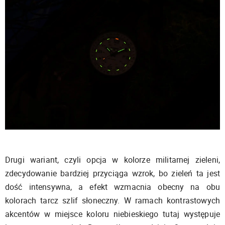
Drugi wariant, czyli opcja w kolorze militarnej zieleni,
zdecydowanie bardziej przyciąga wzrok, bo zieleń ta jest
dość intensywna, a efekt wzmacnia obecny na obu
kolorach tarcz szlif słoneczny. W ramach kontrastowych
akcentów w miejsce koloru niebieskiego tutaj występuje