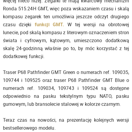
więcej nieco niżej. Zegarki te mają kwarcowy mechanizm
Ronda 515.24H GMT, więc poza wskazaniem czasu i skalą
kompasu zegarek ten umożliwia jeszcze odczyt drugiego
czasu dzięki
funkcji GMT.
W tej wersji na obrotowej
lunecie, pod skalą kompasu z literowym oznaczeniem stron
świata i cyfrowym, kątowym, umieszczono dodatkową
skalę 24-godzinną właśnie po to, by móc korzystać z tej
dodatkowej funkcji.
Traser P68 Pathfinder GMT Green o numerach ref. 109035,
109744 i 109525 oraz traser P68 Pathfinder GMT Blue o
numerach ref. 109034, 109743 i 109524 są dostępne
odpowiednio na pasku tekstylnym typu NATO, pasku
gumowym, lub bransolecie stalowej w kolorze czarnym.
Teraz czas na nowości, na prezentację kolejnych wersji
bestsellerowego modelu.