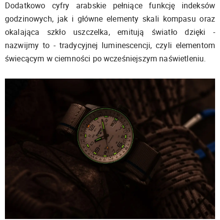
Dodatkowo cyfry arabskie pełniące funkcję indeksów
godzinowych, jak i główne elementy skali kompasu oraz
okalająca szkło uszczelka, emitują światło dzięki -
nazwijmy to - tradycyjnej luminescencji, czyli elementom
świecącym w ciemności po wcześniejszym naświetleniu.