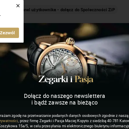
×
Nakręcamy pozytywnie... cały czas!
.
MAGAZYN ZEGARKI I PASJA
Zezwól
Dołącz do naszego newslettera
i bądź zawsze na bieżąco
rażam zgodę na przetwarzanie podanych danych osobowych zgodnie z nasz
rywatności
, przez firmę Zegarki i Pasja Maciej Kopyto z siedzibą 40-781 Katow
Koszykowa 15a/5, w celu przesyłania mi elektronicznego biuletynu informacyj