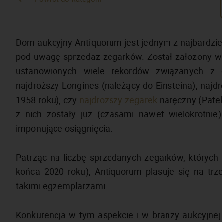
Dom aukcyjny Antiquorum jest jednym z najbardzie
pod uwagę sprzedaż zegarków. Został założony w
ustanowionych wiele rekordów związanych z o
najdroższy Longines (należący do Einsteina), naj
1958 roku), czy
najdroższy zegarek
naręczny (Patek
z nich zostały już (czasami nawet wielokrotnie
imponujące osiągnięcia.
Patrząc na liczbę sprzedanych zegarków, których 
końca 2020 roku), Antiquorum plasuje się na trz
takimi egzemplarzami.
Konkurencja w tym aspekcie i w branży aukcyjnej j