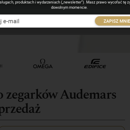
sługach, produktach i wydarzeniach („newsletter”). Masz prawo wycofać tę 
dowolnym momencie.
ZAPISZ MNI
io zegarków Audemars
sprzedaż