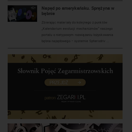
Napęd po amerykańsku. Sprężyna w
bębnie
Zbierając materiały do kolejnego z punktów
„Kalendarium ewolucji mechanizmów” naszego
portalu o nietypowym rozwiązaniu łożyskowania
bębna napędowego – systemie Spherodriv ...
Słownik Pojęć Zegarmistrzowskich
PRZEJDŹ
patron