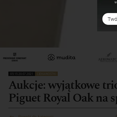
u
05:15 20.07.2021
CIEKAWOSTKI
Aukcje: wyjątkowe tr
Piguet Royal Oak na 
Powrót do kategorii