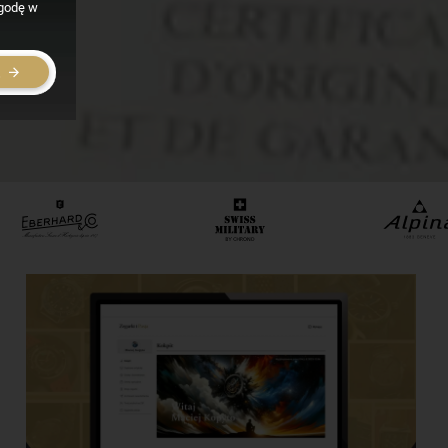
zgodę w
E