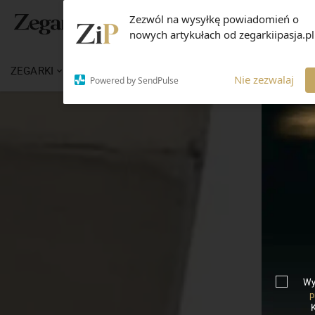
Zezwól na wysyłkę powiadomień o
nowych artykułach od zegarkiipasja.pl
ZEGARKI
WIADOMOŚCI
WIEDZA
MARKI
Nie zezwalaj
Powered by SendPulse
Wy
p