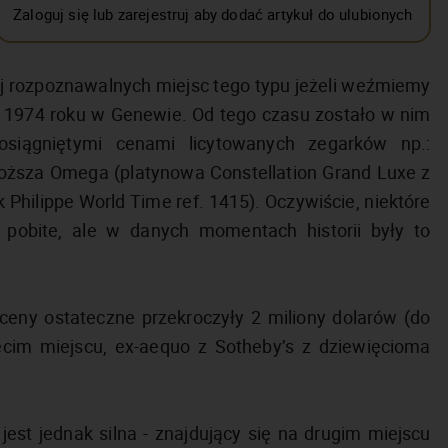
Zaloguj się lub zarejestruj aby dodać artykuł do ulubionych
j rozpoznawalnych miejsc tego typu jeżeli weźmiemy
 1974 roku w Genewie. Od tego czasu zostało w nim
siągniętymi cenami licytowanych zegarków np.:
droższa Omega (platynowa Constellation Grand Luxe z
 Philippe World Time ref. 1415). Oczywiście, niektóre
) pobite, ale w danych momentach historii były to
ceny ostateczne przekroczyły 2 miliony dolarów (do
ecim miejscu, ex-aequo z Sotheby’s z dziewięcioma
est jednak silna - znajdujący się na drugim miejscu