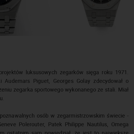
 projektów luksusowych zegarków sięga roku 1971.
ki Audemars Piguet, Georges Golay zdecydował o
zeniu zegarka sportowego wykonanego ze stali. Miał
u.
ozpoznawalnych osób w zegarmistrzowskim świecie -
Geneve Polerouter, Patek Philippe Nautilus, Omega
ym ostatnim sam powiedział, że jest to największe