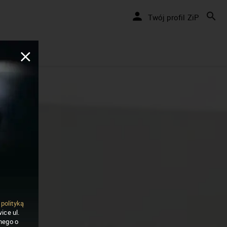
Twój profil ZiP
ą
polityką
ice ul.
nego o