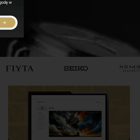
zgodę w
E