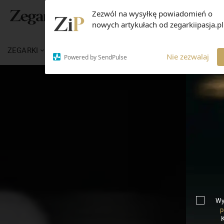
Zezwól na wysyłkę powiadomień o
nowych artykułach od zegarkiipasja.pl
ZEGARKI
WIADOMOŚCI
WIEDZA
MARKI
Nie zezwalaj
Powered by SendPulse
Wy
p