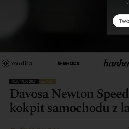
u
10:30 18.06.2021
ZEGARKI
Davosa Newton Speed
kokpit samochodu z la
Powrót do kategorii