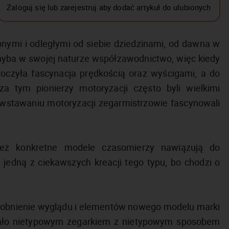
Zaloguj się lub zarejestruj aby dodać artykuł do ulubionych
bnymi i odległymi od siebie dziedzinami, od dawna w
hyba w swojej naturze współzawodnictwo, więc kiedy
roczyła fascynacja prędkością oraz wyścigami, a do
a tym pionierzy motoryzacji często byli wielkimi
wstawaniu motoryzacji zegarmistrzowie fascynowali
eż konkretne modele czasomierzy nawiązują do
jedną z ciekawszych kreacji tego typu, bo chodzi o
podobnienie wyglądu i elementów nowego modelu marki
wało nietypowym zegarkiem z nietypowym sposobem