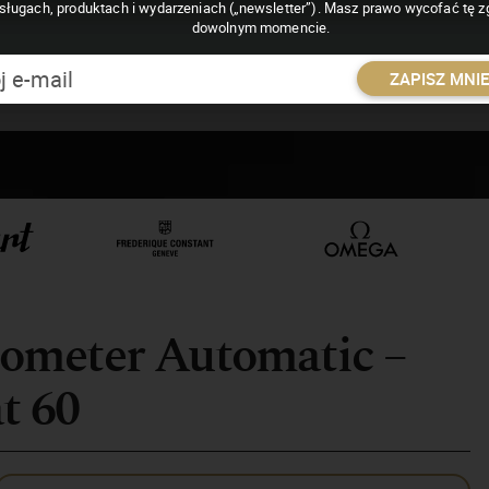
sługach, produktach i wydarzeniach („newsletter”). Masz prawo wycofać tę 
dowolnym momencie.
ZAPISZ MNI
ometer Automatic –
t 60