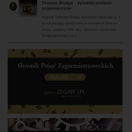
Thomas Mudge - sylwetki wielkich
zegarmistrzów
Historię Thomasa Mudge należałoby rozpocząć na 4
lata przed jego narodzinami, w niewielkim mieście
Exeter, urodzony 1694 roku, nastoletni Zachariasz
Mudge zakochuje się w ...
Słownik Pojęć Zegarmistrzowskich
PRZEJDŹ
patron