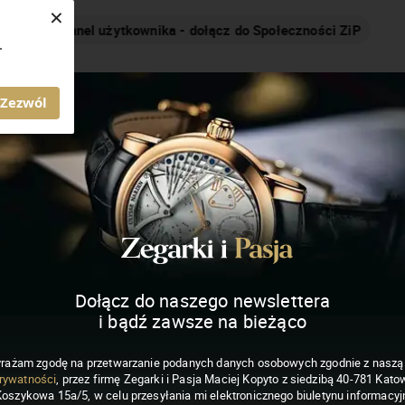
×
Nakręcamy pozytywnie... cały czas!
.
MAGAZYN ZEGARKI I PASJA
Zezwól
Dołącz do naszego newslettera
i bądź zawsze na bieżąco
rażam zgodę na przetwarzanie podanych danych osobowych zgodnie z nasz
rywatności
, przez firmę Zegarki i Pasja Maciej Kopyto z siedzibą 40-781 Katow
Koszykowa 15a/5, w celu przesyłania mi elektronicznego biuletynu informacyj