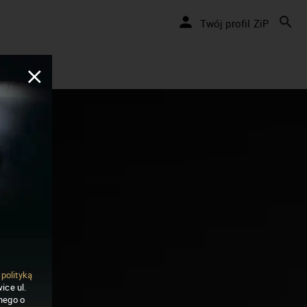
Twój profil ZiP
ą
polityką
ice ul.
nego o